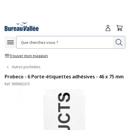
Me connecte
Panie
Re
Afficher la navigation
Trouver mon magasin
Autres pochettes
Probeco - 6 Porte-étiquettes adhésives - 46 x 75 mm
Ref.
999992315