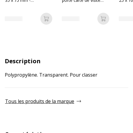
35 x 75 mm -
porte carte de visite
25 x 1
transparent
60x95 mm
Ajouter au panier
Ajouter au p
Description
Polypropylène. Transparent. Pour classer
Tous les produits de la marque