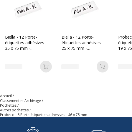
Biella - 12 Porte-
Biella - 12 Porte-
Probec
étiquettes adhésives -
étiquettes adhésives -
étiquet
35 x 75 mm -
25 x 75 mm -
19 x 7
transparent
transparent
Ajouter au panier
Ajouter au p
Accueil
Classement et Archivage
Pochettes
Autres pochettes
Probeco - 6 Porte-étiquettes adhésives - 46 x 75 mm