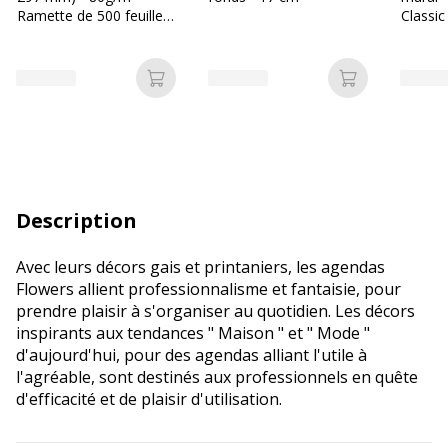
Ramette de 500 feuilles
Classic
- Bureau Vallée
mois d
janvier
Papier 
Ajouter au panier
Ajouter au p
blanc -
françai
Description
Avec leurs décors gais et printaniers, les agendas
Flowers allient professionnalisme et fantaisie, pour
prendre plaisir à s'organiser au quotidien. Les décors
inspirants aux tendances " Maison " et " Mode "
d'aujourd'hui, pour des agendas alliant l'utile à
l'agréable, sont destinés aux professionnels en quête
d'efficacité et de plaisir d'utilisation.