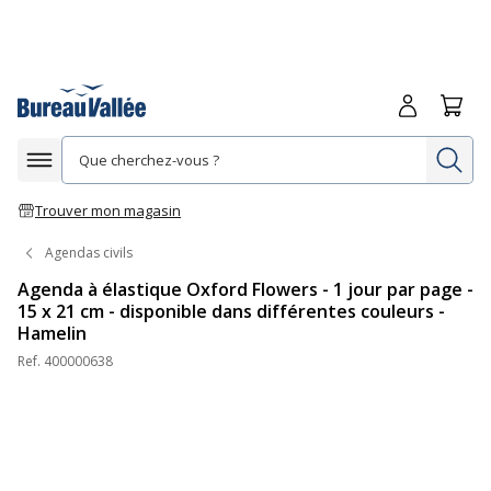
Me connecte
Panie
Re
Afficher la navigation
Trouver mon magasin
Agendas civils
Agenda à élastique Oxford Flowers - 1 jour par page -
15 x 21 cm - disponible dans différentes couleurs -
Hamelin
Ref.
400000638