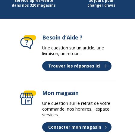
Service après-vente
30 jours pour
dans nos 320 magasins
changer d'avis
Données d'identification
Données d'identification
Code barre maitre
3147280122187
Besoin d’Aide ?
Marque
Oxford
Une question sur un article, une
livraison, un retour...
Référence produit fabricant
100903127
Trouver les réponses ici
Mon magasin
Une question sur le retrait de votre
commande, nos horaires, l'espace
services...
Contacter mon magasin