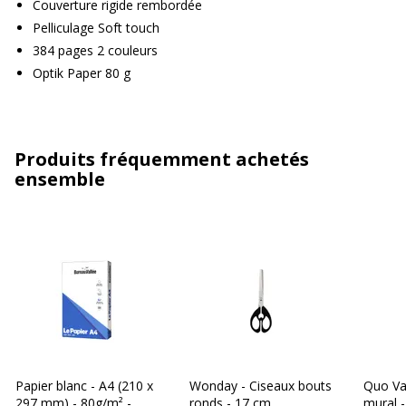
Couverture rigide rembordée
Pelliculage Soft touch
384 pages 2 couleurs
Optik Paper 80 g
Produits fréquemment achetés
ensemble
Papier blanc - A4 (210 x
Wonday - Ciseaux bouts
Quo Vad
297 mm) - 80g/m² -
ronds - 17 cm
mural -