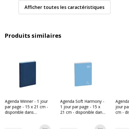
Caractéristiques techniques
Afficher toutes les caractéristiques
Caractéristiques
Coins de page perforés, Couverture
fournitures
agréable au toucher, Couverture
papier
matelassée, Optik Paper, SCRIBZEE,
Signet
Produits similaires
Couleur(s) du
Blanc
papier
Daté
Oui
Disposition
1 jour par page
Format
A5 (15 x 21 cm)
Agenda Winner - 1 jour
Agenda Soft Harmony -
Agenda
par page - 15 x 21 cm -
1 jour par page - 15 x
jour pa
Grammage
80 g/m2
disponible dans
21 cm - disponible dans
cm - di
différentes couleurs-
différentes couleurs-
différe
Exacompta
Exacompta
Exaco
Matériau(x) du
Papier