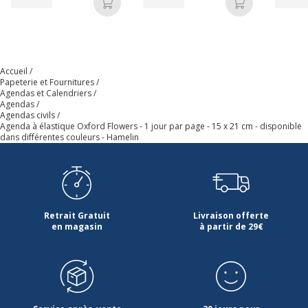
produit
Ajouter au panier
Ajouter au p
Nombre de
384 Page(s)
pages
Accueil
Papeterie et Fournitures
Propriétés
Grille Like Work
Agendas et Calendriers
Agendas
Agendas civils
Relié
Reliure latérale
Agenda à élastique Oxford Flowers - 1 jour par page - 15 x 21 cm - disponible
dans différentes couleurs - Hamelin
Type de
Couverture rigide
couverture
Type de reliure
Reliure piquée
Retrait Gratuit
Livraison offerte
en magasin
à partir de 29€
Informations sur les services
Informations sur les services
Avertissement sur les
L'image du produit peut être
couleurs de l'image
d'une couleur différente