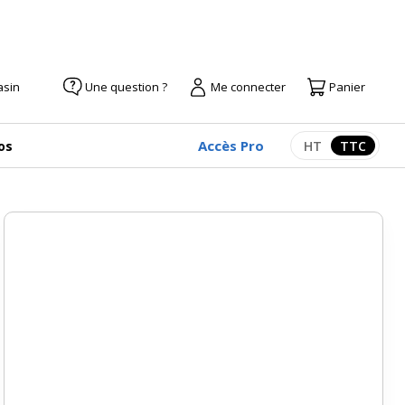
asin
Une question ?
Me connecter
Panier
Accès Pro
os
HT
TTC
Afficher les pr
Afficher