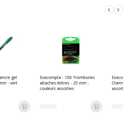
Produits p
Produi
 encre gel
Exacompta - 100 Trombones
Exacompt
 mm - vert
attaches-lettres - 25 mm -
Chemises 
couleurs assorties
assorties
Ajouter au panier
Ajouter au pan