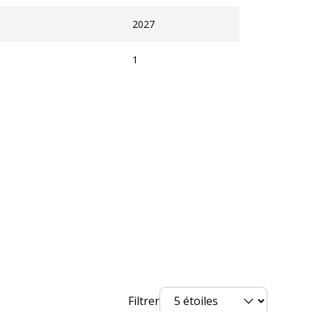
les
2027
1
on
3664447229799,3664447178561
Oberthur
nt
827353
Filtrer