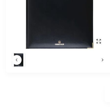
Affich
Slide précédent
Slid