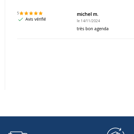
Couverture rigide
5
michel m.
Avis vérifié
le
14/11/2024
Reliure cousue
très bon agenda