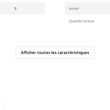
Caractéristiques généra
5
Année
Quantité incluse
Afficher toutes les caractéristiques
Données d'identificati
Données d'identification
Coins perforés
Code barre maitre
Semainier
Marque
22 x 28 cm
Référence produit fabrica
144 Page(s)