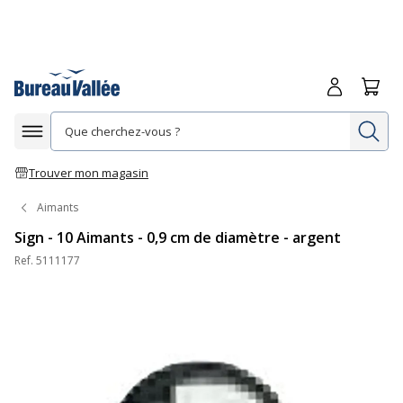
Me connecte
Panie
Re
Afficher la navigation
Trouver mon magasin
Aimants
Sign - 10 Aimants - 0,9 cm de diamètre - argent
Ref.
5111177