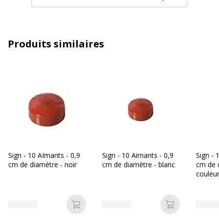
Quantité incluse
10
Type de produit
Aimant
Produits similaires
Données d'identification
Données d'identification
Code barre maitre
3219915111177
Marque
SiGN
Référence produit fabricant
SGJ5111AR
Sign - 10 AImants - 0,9
Sign - 10 Aimants - 0,9
Sign - 
Dimensions et poids
cm de diamètre - noir
cm de diamètre - blanc
cm de 
Dimensions et poids
couleur
Diamètre
9 mm
Ajouter au panier
Ajouter au p