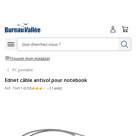
Me connecte
Panie
Re
Afficher la navigation
Trouver mon magasin
PC portable
Ednet câble antivol pour notebook
Ref.
79411429
3
(1 avis)