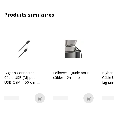
Données d'identification
Produits similaires
Données d'identification
Code barre maitre
4054007641359
Marque
Ednet
Référence produit fabricant
64135
Garantie
Garantie
Bigben Connected -
Fellowes - guide pour
Bigben
Câble USB (M) pour
câbles - 2m - noir
Câble 
Disponibilité des pièces détachées
nc
USB-C (M) - 50 cm -
Lightni
noir
blanc
Garanties légales
2 ans
Ajouter au panier
Ajouter au p