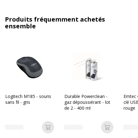
Produits fréquemment achetés
ensemble
Logitech M185 - souris
Durable Powerclean -
Emtec 
sans fil - gris
gaz dépoussiérant - lot
clé USB
de 2 - 400 ml
rouge
Ajouter au panier
Ajouter au p