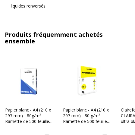
liquides renversés
Produits fréquemment achetés
ensemble
Papier blanc - A4 (210 x
Papier blanc - A4 (210 x
Clairef
297 mm) - 80g/m² -
297 mm) - 80 g/m² -
CLAIRA
Ramette de 500 feuilles
Ramette de 500 feuilles
ultra b
- Bureau Vallée
- Les Prix Mini
297 mm
Ramette