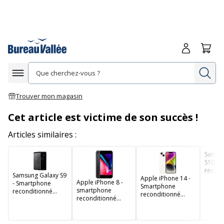
Me connecte
Panie
Re
Afficher la navigation
Trouver mon magasin
Cet article est victime de son succès !
Articles similaires :
Samsu
S10 - 
recond
Samsung Galaxy S9
Apple iPhone 14 -
grade 
Apple iPhone 8 -
- Smartphone
Smartphone
état) -
smartphone
reconditionné
reconditionné
noir
reconditionné
grade A+ - 4G -
grade A - 5G -
grade B - 4G -
64Go - noir
6/128 Go - blanc
64Go - Gris sidéral