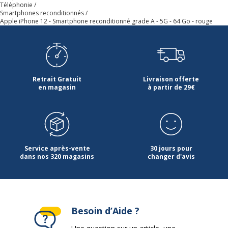
couleur large (P3), Hybride Log-
Téléphonie
Gamma (HLG), Luminosité max 1 200
Smartphones reconditionnés
Apple iPhone 12 - Smartphone reconditionné grade A - 5G - 64 Go - rouge
nits (HDR), Touche haptique, Écran
bord à bord
Caractéristiques
Correction de lentille
2ème caméra
arrière
Retrait Gratuit
Livraison offerte
en magasin
à partir de 29€
Caractéristiques
100% Focus Pixels
caméra arrière
Capture d'image HEIF
Correction yeux rouges avancée
Enregistrement stéréo
Enregistrement vidéo 4K et photos
Service après-vente
30 jours pour
fixes de 8 MP
dans nos 320 magasins
changer d'avis
Enregistrement vidéo Dolby Vision
HDR jusqu'à 30 images par seconde
Fusion profond
Gamme dynamique étendue pour la
vidéo à 60 fps
HEVC (High Efficiency Video coding)
Besoin d’Aide ?
Marquage géographique