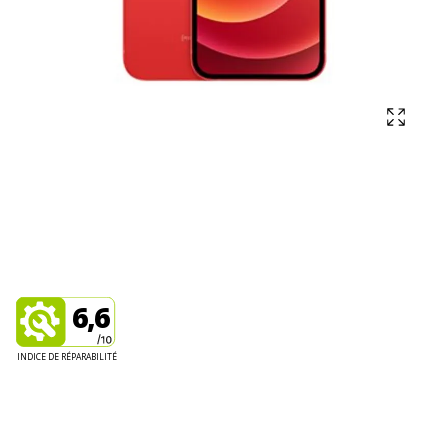
Affich
6,6
INDICE DE RÉPARABILITÉ