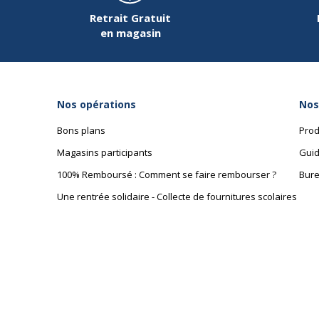
Dimension
83 x 175 m
Retrait Gratuit
en magasin
Nos opérations
Nos
Bons plans
Prod
Magasins participants
Guid
100% Remboursé : Comment se faire rembourser ?
Bure
Une rentrée solidaire - Collecte de fournitures scolaires