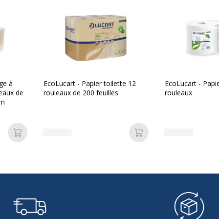
Données d'identificati
Données d'identification
Oui
Code barre maitre
Marque
Référence produit fabrica
ge à
EcoLucart - Papier toilette 12
EcoLucart - Papie
leaux de
rouleaux de 200 feuilles
rouleaux
5m
Ajouter au panier
Ajouter au panier