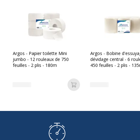
Caractéristiques environnementales
Caractéristiques environnementales
Écolabel européen
Argos - Papier toilette Mini
Argos - Bobine d'essuya
jumbo - 12 rouleaux de 750
dévidage central - 6 rou
feuilles - 2 plis - 180m
450 feuilles - 2 plis - 13
Ajouter au panier
Dimensions et poids
Dimensions et poids
Diamètre
24.5 cm
Longueur
380 m