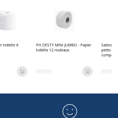
on
3606900020239
Argos
nt
105203
r toilette 6
PH DESTY MINI JUMBO - Papier
Satino Pre
toilette 12 rouleaux
petits ro
compatib
Ajouter au panier
Ajouter au pan