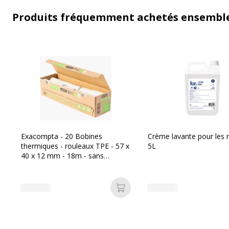
Produits fréquemment achetés ensembl
Exacompta - 20 Bobines
Crème lavante pour les 
thermiques - rouleaux TPE - 57 x
5L
40 x 12 mm - 18m - sans
mandrin ni film plastique
Ajouter au panier