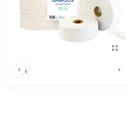
Affich
Slide précédent
Slid