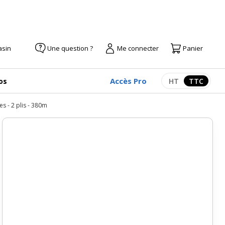
asin
Une question ?
Me connecter
Panier
Accès Pro
os
HT
TTC
Afficher les pr
Afficher
es - 2 plis - 380m