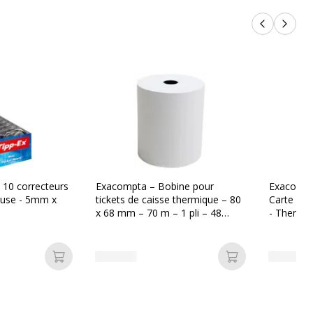
Produits p
Produi
e 10 correcteurs
Exacompta – Bobine pour
Exacompt
ouse - 5mm x
tickets de caisse thermique – 80
Carte Ba
x 68 mm – 70 m – 1 pli – 48
- Thermi
g/m² – sans phénol – blanc
- Blanc -
Ajouter au panier
Ajouter au pan