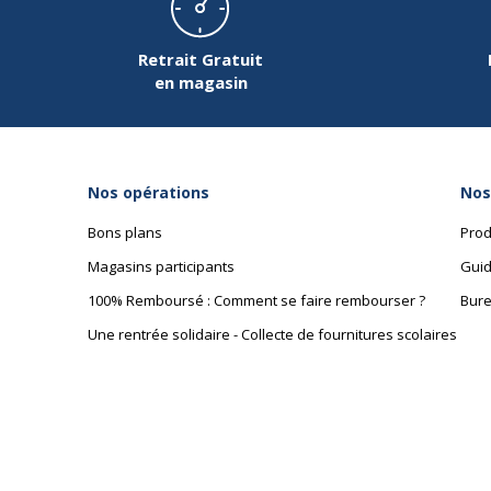
Retrait Gratuit
en magasin
Données d'identification
Données d'identification
Nos opérations
Nos
Code barre maitre
3
Bons plans
Prod
Marque
B
Magasins participants
Guid
100% Remboursé : Comment se faire rembourser ?
Bure
Référence produit fabricant
R
Une rentrée solidaire - Collecte de fournitures scolaires