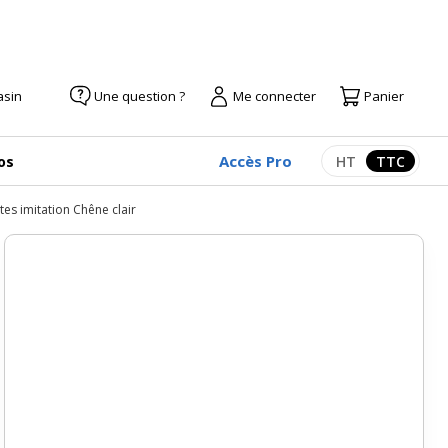
asin
Une question ?
Me connecter
Panier
Accès Pro
os
HT
TTC
Afficher les pr
Afficher
es imitation Chêne clair