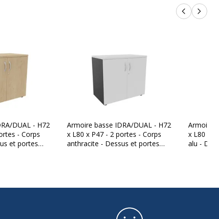
les
Produits p
Produi
Dual, Idra, Idra Manager
Imitation Chêne clair
1
2
Corps Blanc
DRA/DUAL - H72
Armoire basse IDRA/DUAL - H72
Armoire 
ortes - Corps
x L80 x P47 - 2 portes - Corps
x L80 x P
Sur pied
us et portes
anthracite - Dessus et portes
alu - Des
lair
Blanc perle
Hêtre
À charnière
Armoire
age
A monter soi-même