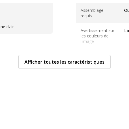
Informations sur les ser
Assemblage
Ou
requis
ne clair
Avertissement sur
L'
les couleurs de
l'image
Mentions légales
Pr
Afficher toutes les caractéristiques
de
ma
Sous type
Ar
mobilier
Caractéristiques génér