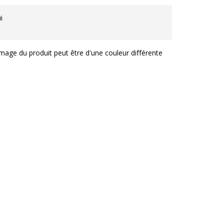
vices
i
image du produit peut être d'une couleur différente
ix à emporter et à monter soi-même. *Voir détails
s modalités sur l'affichage présent dans votre
gasin
moire basse
ales