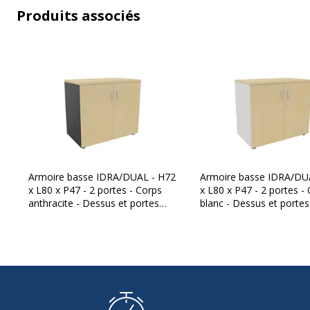
Produits associés
Caractéristiques techniques
Finition
Mélamine
Matériau(x) du produit
Mélamine de haut
particules
Verrou
Oui (verrouillage à
Catégorie de hauteur
Basse
mobilier
Armoire basse IDRA/DUAL - H72
Armoire basse IDRA/DU
x L80 x P47 - 2 portes - Corps
x L80 x P47 - 2 portes -
Conçu pour dossiers
Oui
anthracite - Dessus et portes
blanc - Dessus et portes
suspendus
imitation Hêtre
imitation Hêtre