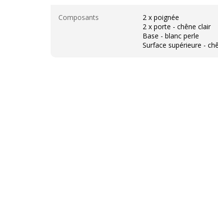
Divers
Composants
2 x poignée
2 x porte - chêne clair
Base - blanc perle
Surface supérieure - chê
Caractéristiques techniques