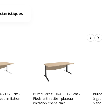
ctéristiques
Produits p
Produi
A - L120 cm -
Bureau droit IDRA - L120 cm -
Bureau c
teau imitation
Pieds anthracite - plateau
à gauche 
imitation Chêne clair
blanc - Ch
renfort ob