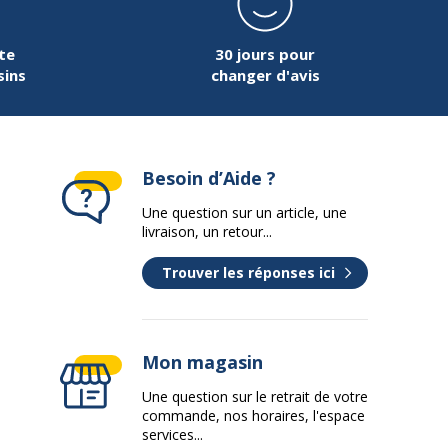
te
30 jours pour
sins
changer d'avis
Besoin d’Aide ?
72 cm
Une question sur un article, une
80 cm
livraison, un retour...
Trouver les réponses ici
36.32 kg
47 cm
Mon magasin
Une question sur le retrait de votre
commande, nos horaires, l'espace
services...