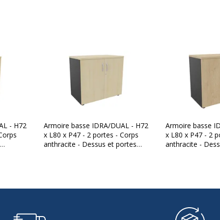
Caractéristiques généra
Gamme
e densité, Panneau de
Finition
Quantité d'étagères
 clé)
Quantité de portes
Modèle
AL - H72
Armoire basse IDRA/DUAL - H72
Armoire basse I
 Corps
x L80 x P47 - 2 portes - Corps
x L80 x P47 - 2 p
Type d'installation
anthracite - Dessus et portes
anthracite - Dess
imitation Erable
imitation Chêne c
Type de porte
Type de produit
Caracteristiques de mont