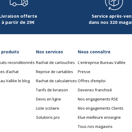
Livraison offerte
Service après-ven
à partir de 29€
dans nos 320 maga
Dimensions et poids
Dimensions et poids
 produits
Nos services
Nous connaître
253310134393
Hauteur
uits reconditionnés
Rachat de cartouches
L'entreprise Bureau Vallée
urocean
Largeur
es d’achat
Reprise de cartables
Presse
au Vallée le blog
Rachat de calculatrices
Offres d’emploi
P872CCGT
Poids du produit
Tarifs de livraison
Devenez franchisé
Profondeur
Devis en ligne
Nos engagements RSE
Liste scolaire
Nos engagements Clients
Solutions pro
Elue meilleure enseigne
Tous nos magasins