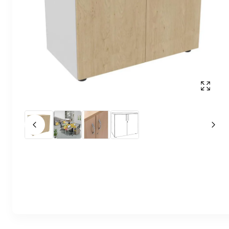
Affich
Slide précédent
Slid