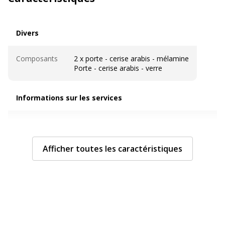
Divers
Divers
Composants
2 x porte - cerise arabis - mélamine
Porte - cerise arabis - verre
Informations sur les services
Informations sur les services
Assemblage
Oui
requis
Afficher toutes les caractéristiques
Avertissement
L'image du produit peut être d'une
sur les
couleur différente
couleurs de
l'image
Mentions
Prix à emporter et à monter soi-même.
légales
*Voir détails des modalités sur