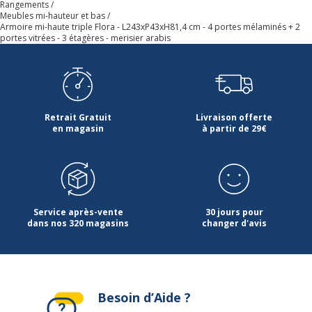
compartiments
Rangements
Meubles mi-hauteur et bas
Armoire mi-haute triple Flora - L243xP43xH81,4 cm - 4 portes mélaminés + 2
portes vitrées - 3 étagères - merisier arabis
Verrou
Oui (verrouillage à clé)
Catégorie de
Mi-hauteur
hauteur mobilier
Retrait Gratuit
Livraison offerte
Caractéristiques générales
en magasin
à partir de 29€
Caractéristiques générales
Conçu pour
Bureau
Gamme
Flora
Service après-vente
30 jours pour
dans nos 320 magasins
changer d'avis
Finition
Imitation Merisier
Quantité d'étagères
3
Besoin d’Aide ?
Quantité de portes
3