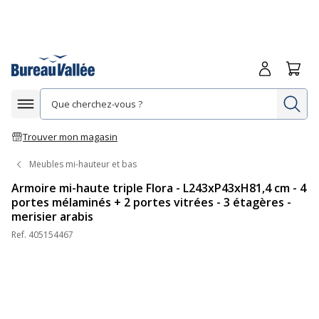
Me connecte
Panie
Re
Afficher la navigation
Trouver mon magasin
Meubles mi-hauteur et bas
Armoire mi-haute triple Flora - L243xP43xH81,4 cm - 4
portes mélaminés + 2 portes vitrées - 3 étagères -
merisier arabis
Ref.
405154467