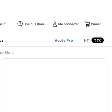
asin
Une question ?
Me connecter
Panier
Accès Pro
os
HT
TTC
Afficher les pr
Afficher
es - blanc