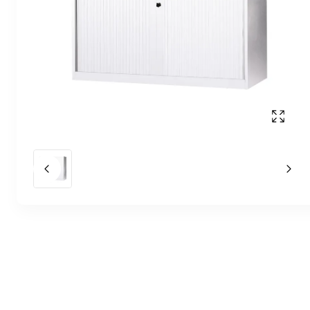
Affich
Slide précédent
Slid