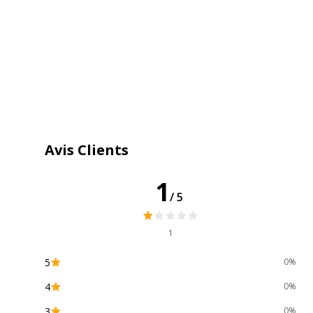
Informations sur les services
Informations sur les services
Etat du produit
Produit Neuf
Sous type mobilier
Armoire basse
Pays d'origine
Europe
Avis Clients
1
/5
1
5
0%
4
0%
3
0%