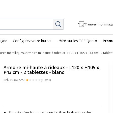
Rechercher
Trouver mon mag
ligne
Configurez votre bureau
-50% sur les TPE Qonto
Prom
ires métalliques
Armoire mi-haute à rideaux - L120 x H105 x P43 cm - 2 tablett
Armoire mi-haute à rideaux - L120 x H105 x
P43 cm - 2 tablettes - blanc
Ref.
79367725
1
(1 avis)
Equipée d’un fond plat pour faciliter l’extraction des