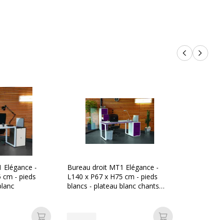
Produits p
Produi
 Elégance -
Bureau droit MT1 Elégance -
 cm - pieds
L140 x P67 x H75 cm - pieds
blanc
blancs - plateau blanc chants
prune