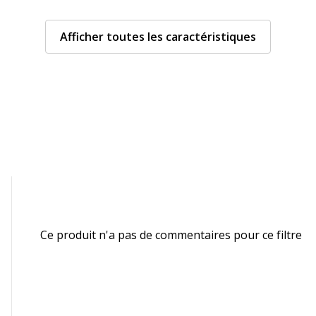
Caractéristiques techn
Afficher toutes les caractéristiques
Caractéristiques techni
Couleur
 à rideaux
Finition
Hauteur de porte
Matériau(x) du produit
Verrou
Catégorie de hauteur mobi
Ce produit n'a pas de commentaires pour ce filtre
Conçu pour dossiers sus