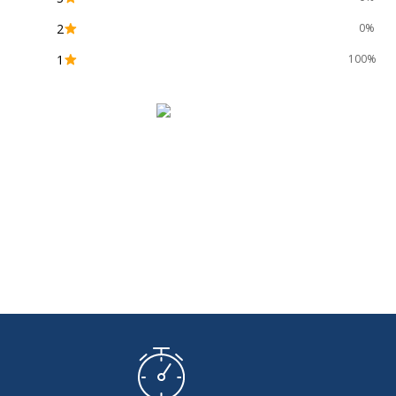
2
0%
Caractéristiques générales
1
100%
Caractéristiques générales
Catégorie de couleur
Blanc
Conçu pour stockage
Stockage de
Finition
Blanc
Fonctionnalités
Verrou de cy
Quantité d'étagères
2
Quantité incluse
1
Quantité de portes
2