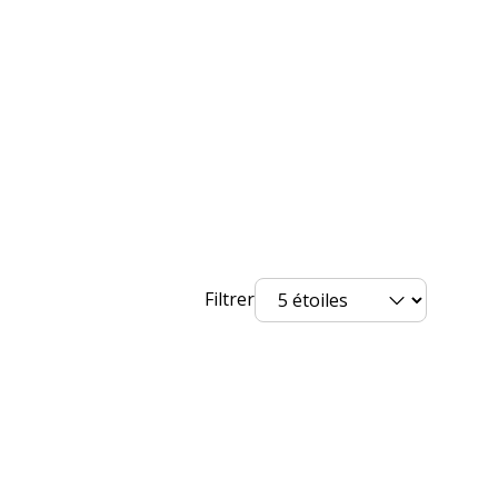
iques
ques
Blanc
Poudre époxy
Hauteur totale
Polychlorure de vinyle (PVC)
Filtrer
Oui (verrouillage à clé)
lier
Mi-hauteur
pendus
Oui