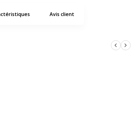
ctéristiques
Avis client
Produits p
Produi