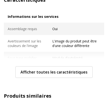
Informations sur les services
Informations sur les services
Assemblage requis
Oui
Avertissement sur les
L'image du produit peut être
couleurs de l'image
d'une couleur différente
Sous type mobilier
Module d'extrémité
Normes de conformité
ISO 22196, JIS Z 2801, PEFC
Afficher toutes les caractéristiques
Usage
Bureau individuel
Caractéristiques techniques
Produits similaires
Caractéristiques techniques