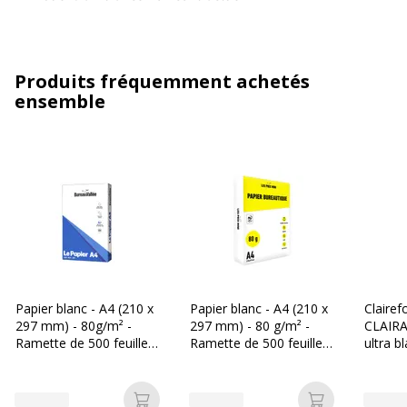
Produits fréquemment achetés
ensemble
Papier blanc - A4 (210 x
Papier blanc - A4 (210 x
Clairef
297 mm) - 80g/m² -
297 mm) - 80 g/m² -
CLAIRA
Ramette de 500 feuilles
Ramette de 500 feuilles
ultra b
- Bureau Vallée
- Les Prix Mini
297 mm
Ramette