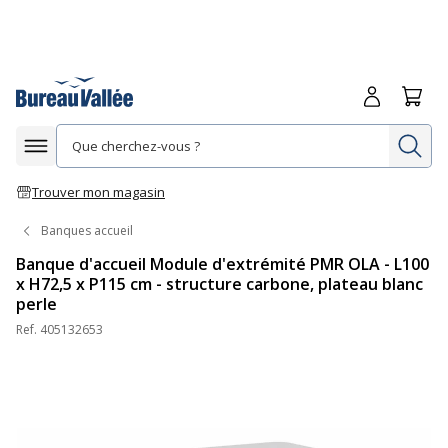
Me connecte
Panie
Re
Afficher la navigation
Trouver mon magasin
Banques accueil
Banque d'accueil Module d'extrémité PMR OLA - L100
x H72,5 x P115 cm - structure carbone, plateau blanc
perle
Ref.
405132653