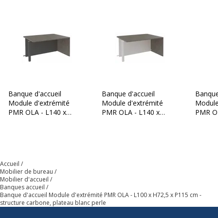
Caractéristiques de la surface supérieure
Caractéristiques de la surface supérieure
Chants
ABS 2mm
Couleur
Blanc perle
Densité panneaux
700 kg/m3
Banque d'accueil
Banque d'accueil
Banque
Module d'extrémité
Module d'extrémité
Module
Épaisseur
25 mm
PMR OLA - L140 x
PMR OLA - L140 x
PMR OL
H72,5 x P115 cm -
H72,5 x P115 cm -
H72,5 
structure carbone,
structure blanc perle,
structu
Largeur du plateau
100 cm
plateau chêne gris
plateau chêne gris
plateau
Matériau
Bois, Panneau de
Accueil
particules
Mobilier de bureau
Mobilier d'accueil
Banques accueil
Nature de la Finition surface
Mélaminé haute
Banque d'accueil Module d'extrémité PMR OLA - L100 x H72,5 x P115 cm -
supèrieur
résistance
structure carbone, plateau blanc perle