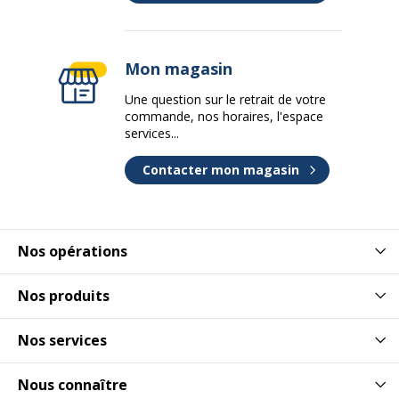
Hauteur
72.5 cm
Largeur
100 cm
Mon magasin
Poids du produit
49.6 kg
Une question sur le retrait de votre
commande, nos horaires, l'espace
services...
Profondeur
115 cm
Contacter mon magasin
Garantie
Garantie
Disponibilité des pièces détachées
nc
Nos opérations
Garantie commerciale
5 ans
Nos produits
Garanties légales
2 ans
Nos services
Caractéristiques de base
Caractéristiques de base
Nous connaître