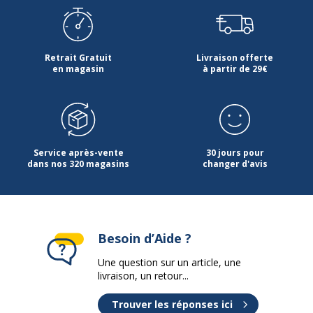
Données d'identification
Données d'identification
Code barre maitre
3253310460768
Retrait Gratuit
Livraison offerte
en magasin
à partir de 29€
Marque
Burocean
Référence produit fabricant
OL310GCA
Service après-vente
30 jours pour
Données logistiques
dans nos 320 magasins
changer d'avis
Données logistiques
dimensions colis en cm (LxHxP)
100x73x115
Nombre de colis
Besoin d’Aide ?
4
Une question sur un article, une
Dimensions et poids
livraison, un retour...
Dimensions et poids
Trouver les réponses ici