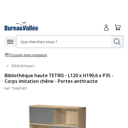
Me connecte
Panie
Re
Afficher la navigation
Trouver mon magasin
Bibliothèques
Bibliothèque haute TETRIS - L120 x H190,6 x P35 -
Corps imitation chêne - Portes anthracite
Ref.
79441901