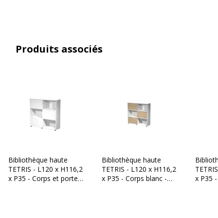
Caractéristiques techniques
Caractéristiques techniques
Épaisseur étagère
18 mm
Produits associés
Finition
Mélamine
Matériau(x) du produit
Aggloméré
Verrou
Non concerné
Catégorie de hauteur mobilier
Haute
Caractéristiques générales
Bibliothèque haute
Bibliothèque haute
Biblio
Caractéristiques générales
TETRIS - L120 x H116,2
TETRIS - L120 x H116,2
TETRIS - L120 x H116
x P35 - Corps et portes
x P35 - Corps blanc -
x P35 -
blancs
Portes chêne
Portes 
Gamme
Leonardo, Trend
Couleur du fauteuil
Chêne