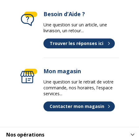
Données d'identification
Besoin d’Aide ?
Code barre maitre
2012349515228
Une question sur un article, une
livraison, un retour...
Marque
Artarredi
Trouver les réponses ici
Référence produit
17060/A/C + 17060/B/C +
fabricant
17060/c
Mon magasin
Dimensions et poids
Dimensions et poids
Une question sur le retrait de votre
commande, nos horaires, l'espace
Détails des
Compartiment: 52.7 cm x 31.8
services...
dimensions internes
cm x 35.4 cm
Contacter mon magasin
Hauteur
190.6 cm
Largeur
120 cm
Nos opérations