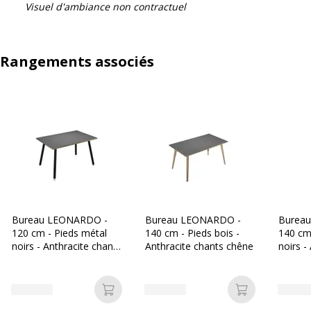
Visuel d'ambiance non contractuel
Rangements associés
Bureau LEONARDO -
Bureau LEONARDO -
Burea
120 cm - Pieds métal
140 cm - Pieds bois -
140 cm
noirs - Anthracite chants
Anthracite chants chêne
noirs -
chêne
chêne
Ajouter au panier
Ajouter au p