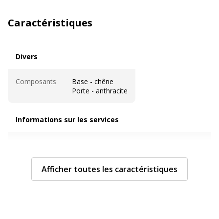
Caractéristiques
Divers
Divers
Composants
Base - chêne
Porte - anthracite
Informations sur les services
Informations sur les services
Assemblage requis
Oui
Afficher toutes les caractéristiques
Avertissement sur les
L'image du produit peut être
couleurs de l'image
d'une couleur différente
Sous type mobilier
Bibliothèque