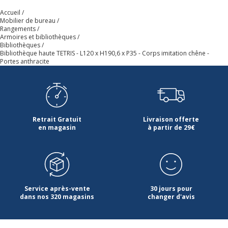
Accueil
Mobilier de bureau
Finition
Anthracite
Rangements
Armoires et bibliothèques
Bibliothèques
Quantité d'étagères
4
Bibliothèque haute TETRIS - L120 x H190,6 x P35 - Corps imitation chêne -
Portes anthracite
Ouverture
Latérale
Quantité de portes
5
Retrait Gratuit
Livraison offerte
Type d'installation
Sur pied
en magasin
à partir de 29€
Type de porte
Coulissante
Type de produit
Bibliothèque
Service après-vente
30 jours pour
dans nos 320 magasins
changer d'avis
Caracteristiques de montage
A monter soi-même
Données d'identification