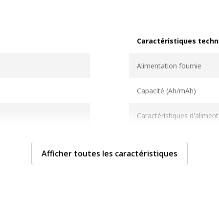
Caractéristiques techn
Caractéristiques techni
Alimentation fournie
Capacité (Ah/mAh)
Caractéristiques d'aliment
eurs d'alimentation
Chargement sans fil
Afficher toutes les caractéristiques
on
Couleur
Matériau(x) du produit
Nbre de prise(s)