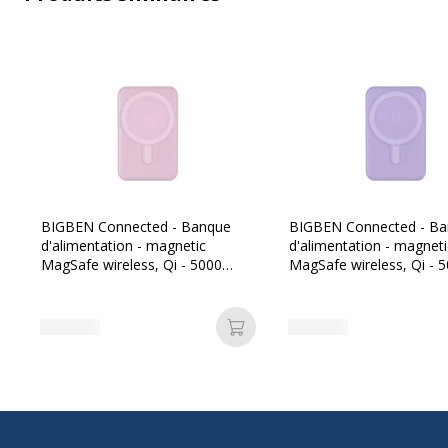
Informations sur les services
BIGBEN Connected - Banque
BIGBEN Connected - B
d'alimentation - magnetic
d'alimentation - magneti
Informations sur les services
MagSafe wireless, Qi - 5000
MagSafe wireless, Qi - 
Normes de recharge sans fil
mAh - 10 Watt - 2 connecteurs
mAh - 10 Watt - 2 conne
de sortie (USB, 24 pin USB-C) -
de sortie (USB, 24 pin U
rose
violet
Ajouter au panier