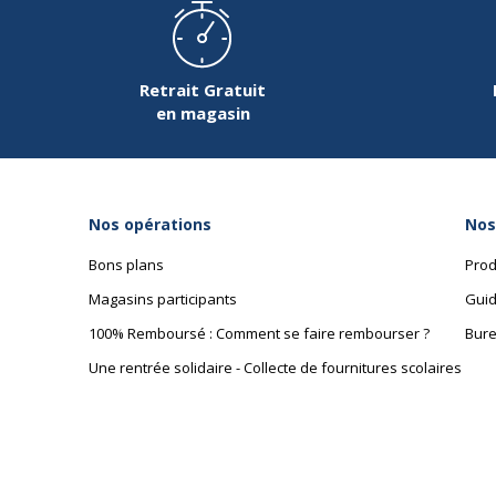
Données logistiques
Retrait Gratuit
Données logistiques
en magasin
Quantité emballée
Nos opérations
Nos
Bons plans
Prod
Magasins participants
Guid
100% Remboursé : Comment se faire rembourser ?
Bure
Une rentrée solidaire - Collecte de fournitures scolaires