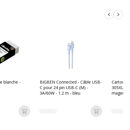
Produits p
Produi
 blanche -
BIGBEN Connected - Câble USB-
Cartouch
C pour 24 pin USB-C (M) -
305XL - pa
3A/60W - 1.2 m - bleu
magenta, 
Ajouter au panier
Ajouter au pan