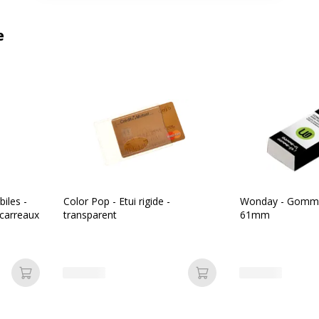
e
iles -
Color Pop - Etui rigide -
Wonday - Gomme
 carreaux
transparent
61mm
Ajouter au panier
Ajouter au panier