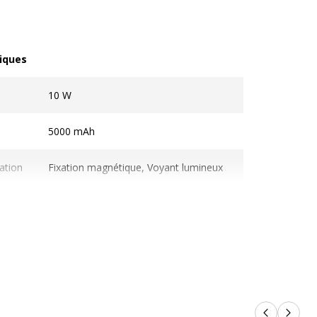
iques
ques
10 W
5000 mAh
ation
Fixation magnétique, Voyant lumineux
Oui
Bleu
Plastique
2