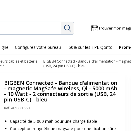
Rechercher
Trouver mon mag
ligne
Configurez votre bureau
-50% sur les TPE Qonto
Prom
eurs,câbles et batterie
BIGBEN Connected - Banque d'alimentation - magnetic
e
(USB, 24 pin USB-C) - bleu
BIGBEN Connected - Banque d'alimentation
- magnetic MagSafe wireless, Qi - 5000 mAh
- 10 Watt - 2 connecteurs de sortie (USB, 24
pin USB-C) - bleu
Ref.
405231860
Capacité de 5 000 mah pour une charge fiable
Conception magnétique magsafe pour une fixation sûre