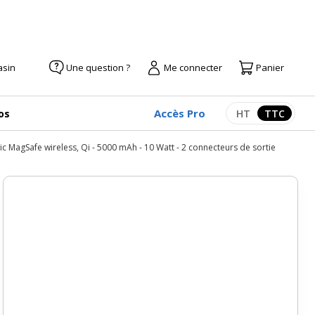
asin
Une question ?
Me connecter
Panier
Accès Pro
os
HT
TTC
Afficher les pr
Afficher
 MagSafe wireless, Qi - 5000 mAh - 10 Watt - 2 connecteurs de sortie