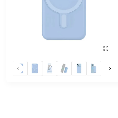
Affich
Slide précédent
Slid