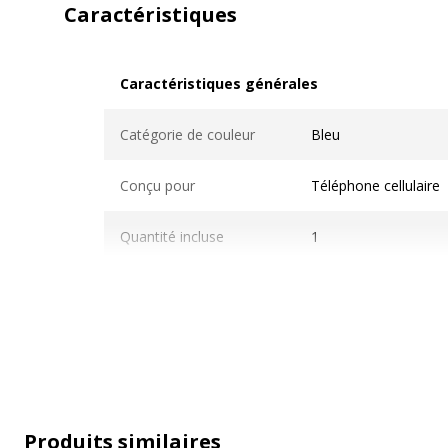
Caractéristiques
Caractéristiques générales
Caractéristiques générales
Catégorie de couleur
Bleu
Conçu pour
Téléphone cellulaire
Quantité incluse
1
Sous-catégorie
Chargeurs et adaptat
Type de produit
Banque d'alimentati
Produits similaires