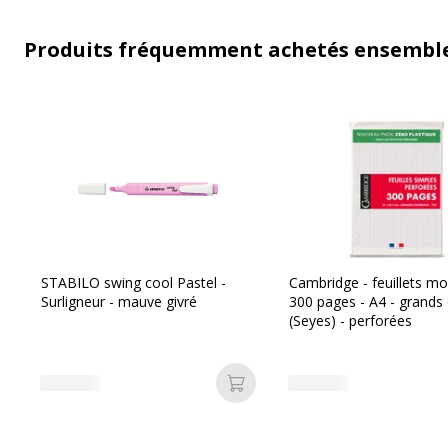
Produits fréquemment achetés ensembl
STABILO swing cool Pastel -
Cambridge - feuillets mob
Surligneur - mauve givré
300 pages - A4 - grands
(Seyes) - perforées
Ajouter au panier