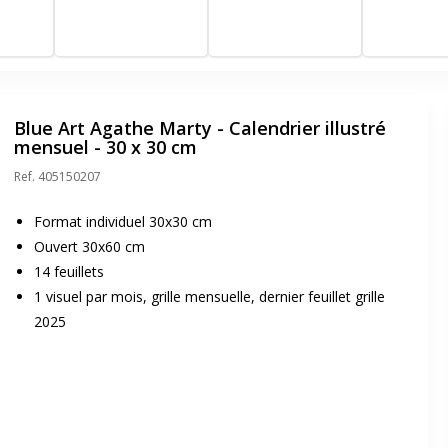
anvier -
mois de décembre à
de décembre à janvier -
65x40,5 cm - 
pier
janvier - 55x40,5 cm -
43x33,5 cm - Papier
Clairefontaine
lanc -
Papier Clairefontaine
Clairefontaine blanc -
Fabrication f
çaise
blanc - Fabrication
Fabrication française
française
Blue Art Agathe Marty - Calendrier illustré
mensuel - 30 x 30 cm
Ref.
405150207
Format individuel 30x30 cm
Ouvert 30x60 cm
14 feuillets
1 visuel par mois, grille mensuelle, dernier feuillet grille
2025