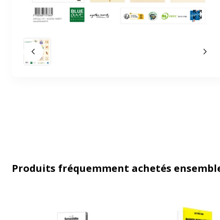
Affich
Slide précédent
Slid
Produits fréquemment achetés ensembl