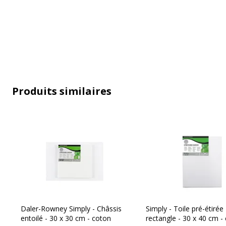
Données d'identification
Données d'identification
Code barre maitre
3
Produits similaires
Marque
B
Référence produit fabricant
A
Daler-Rowney Simply - Châssis
Simply - Toile pré-étirée 
entoilé - 30 x 30 cm - coton
rectangle - 30 x 40 cm -