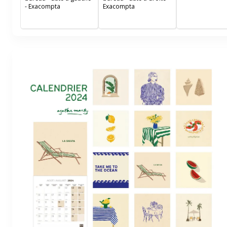
de décembre à j
- Exacompta
Exacompta
55x40,5 cm - Pa
Clairefontaine b
Fabrication fran