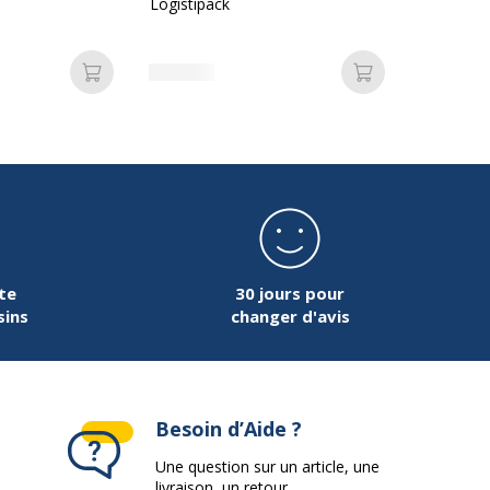
Logistipack
Ajouter au panier
Ajouter au pan
te
30 jours pour
sins
changer d'avis
Besoin d’Aide ?
Une question sur un article, une
livraison, un retour...