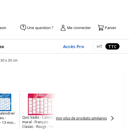
asin
Une question ?
Me connecter
Panier
Accès Pro
os
HT
TTC
Afficher les pr
Afficher
 30 x 30 cm
Calendrier bancaire
année civile BOUCHUT
"205 Rouge" 13,5 x 17,5
cm coloris rouge Pefc
alendrier
70 %
Quo Vadis - Calendrier
is -
Voir plus de produits similaires
mural - Français -
 - 13 mois
Classic - Rouge - 14
anvier -