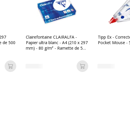
 297
Clairefontaine CLAIRALFA -
Tipp Ex - Correct
e de 500
Papier ultra blanc - A4 (210 x 297
Pocket Mouse -
mm) - 80 g/m² - Ramette de 500
feuilles
Ajouter au panier
Ajouter au panier