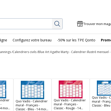
Rechercher
Trouver mon mag
ligne
Configurez votre bureau
-50% sur les TPE Qonto
Prom
lannings
Calendriers civils
Blue Art Agathe Marty - Calendrier illustré mensuel -
Quo Vadis - C
endrier
Quo Vadis - Calendrier
Quo Vadis - Calendrier
mural - França
 -
mural - Français -
mural - Français -
Classic - Bleu
 14 mois
Classic - Rouge - 14
Classic - Bleu - 14 mois
de janvier à j