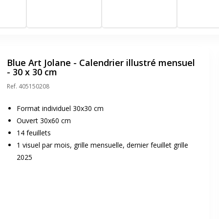
anvier -
mois de décembre à
de décembre à janvier -
65x40,5 cm - 
pier
janvier - 55x40,5 cm -
43x33,5 cm - Papier
Clairefontaine
lanc -
Papier Clairefontaine
Clairefontaine blanc -
Fabrication f
çaise
blanc - Fabrication
Fabrication française
française
Blue Art Jolane - Calendrier illustré mensuel
- 30 x 30 cm
Ref.
405150208
Format individuel 30x30 cm
Ouvert 30x60 cm
14 feuillets
1 visuel par mois, grille mensuelle, dernier feuillet grille
2025