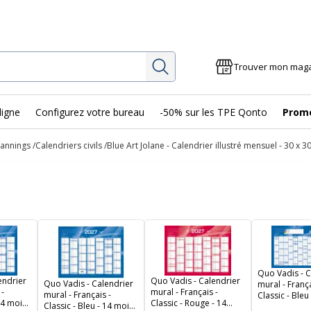
Rechercher
Trouver mon mag
ligne
Configurez votre bureau
-50% sur les TPE Qonto
Prom
lannings
Calendriers civils
Blue Art Jolane - Calendrier illustré mensuel - 30 x 3
Quo Vadis - C
endrier
Quo Vadis - Calendrier
Quo Vadis - Calendrier
mural - França
 -
mural - Français -
mural - Français -
Classic - Bleu
 14 mois
Classic - Rouge - 14
Classic - Bleu - 14 mois
de janvier à j