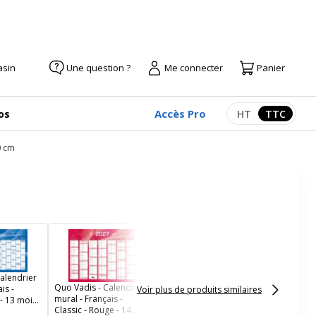
asin
Une question ?
Me connecter
Panier
Accès Pro
os
HT
TTC
Afficher les pr
Afficher
0 cm
Calendrier bancaire
année civile BOUCHUT
"205 Rouge" 13,5 x 17,5
cm coloris rouge Pefc
alendrier
70 %
Quo Vadis - Calendrier
is -
Voir plus de produits similaires
mural - Français -
 - 13 mois
Classic - Rouge - 14
anvier -