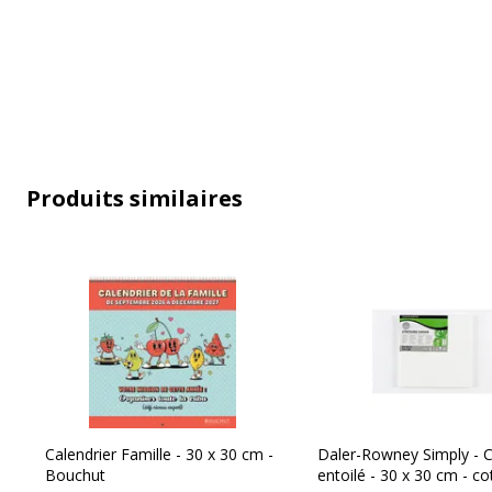
Données d'identification
Données d'identification
Code barre maitre
3
Produits similaires
Marque
B
Référence produit fabricant
J
Calendrier Famille - 30 x 30 cm -
Daler-Rowney Simply - C
Bouchut
entoilé - 30 x 30 cm - c