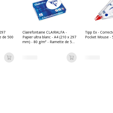
 297
Clairefontaine CLAIRALFA -
Tipp Ex - Correct
e de 500
Papier ultra blanc - A4 (210 x 297
Pocket Mouse -
mm) - 80 g/m² - Ramette de 500
feuilles
Ajouter au panier
Ajouter au panier