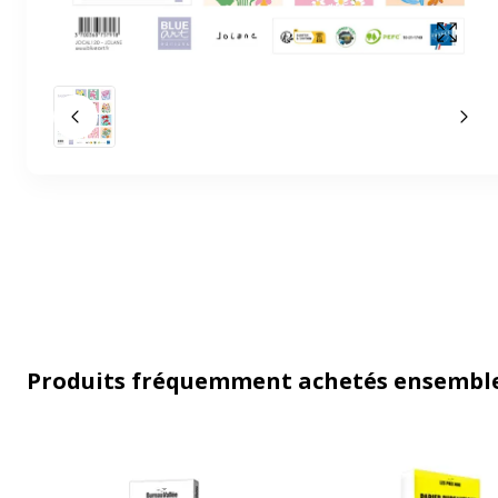
Affich
Slide précédent
Slid
Produits fréquemment achetés ensembl