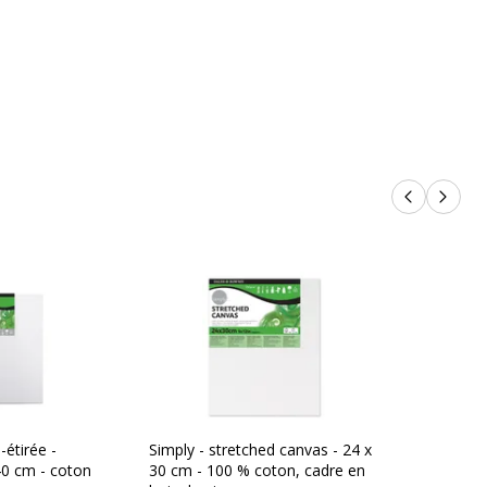
Produits p
Produi
-étirée -
Simply - stretched canvas - 24 x
40 cm - coton
30 cm - 100 % coton, cadre en