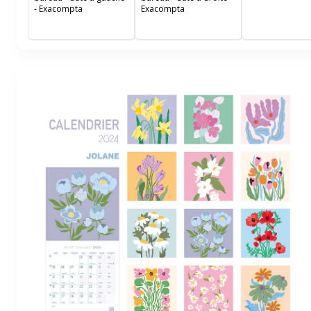
de décembre à j
- Exacompta
Exacompta
55x40,5 cm - Pa
Clairefontaine b
Fabrication fran