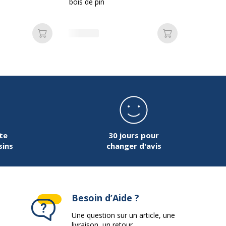
bois de pin
Ajouter au panier
Ajouter au pan
te
30 jours pour
sins
changer d'avis
Besoin d’Aide ?
Une question sur un article, une
livraison, un retour...