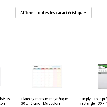
Afficher toutes les caractéristiques
700368757871
LUE ART
OCAL120
hâssis
Planning mensuel magnétique -
Simply - Toile pré
oton
30 x 40 cmc - Multicolore -
rectangle - 30 x 