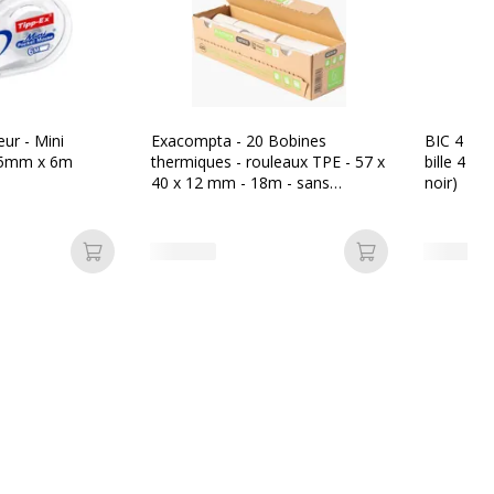
eur - Mini
Exacompta - 20 Bobines
BIC 4 Coul
 5mm x 6m
thermiques - rouleaux TPE - 57 x
bille 4 co
40 x 12 mm - 18m - sans
noir)
mandrin ni film plastique
Ajouter au panier
Ajouter au pan