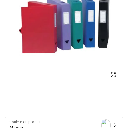
Affich
Couleur du produit
:
Mauve