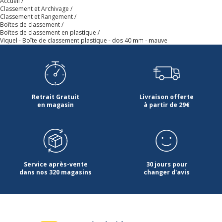
Accueil
Données d'identification
Classement et Archivage
Données d'identification
Classement et Rangement
Boîtes de classement
Boîtes de classement en plastique
Code barre maitre
3135251141121
Viquel - Boîte de classement plastique - dos 40 mm - mauve
Marque
Viquel
Référence produit fabricant
114112-04
Retrait Gratuit
Livraison offerte
en magasin
à partir de 29€
Service après-vente
30 jours pour
dans nos 320 magasins
changer d'avis