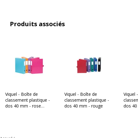
Type de produit
Boîte de classement
Produits associés
Caractéristiques environnementales
Caractéristiques environnementales
Emballage sans plastique
Oui
Produit compostable
Non compostable
Produit rechargeable
Non
Produit sans plastique
Non
Viquel - Boîte de
Viquel - Boîte de
Viquel 
classement plastique -
classement plastique -
classem
dos 40 mm - rose
dos 40 mm - rouge
dos 40
Produit recyclable
Oui
fuchsia
Présence de substance
Non
dangereuses