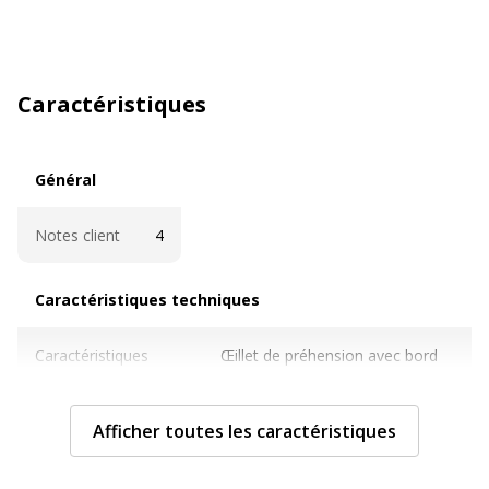
Caractéristiques
Général
Général
Notes client
4
Caractéristiques techniques
Caractéristiques techniques
Caractéristiques
Œillet de préhension avec bord
archivage
en métal
Afficher toutes les caractéristiques
Couleur
Noir
Etiquettes
Étiquette autocollante