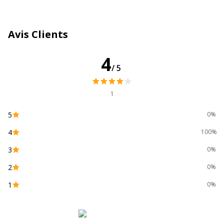
Type de fermeture
Couvercle à charnière
Type de produit
Boîte de transfert
Avis Clients
Données d'identification
4
Données d'identification
/5
Code barre maitre
3504920001200
1
Marque
FAST
5
0%
4
100%
Référence produit fabricant
11022Q
3
0%
2
0%
1
0%