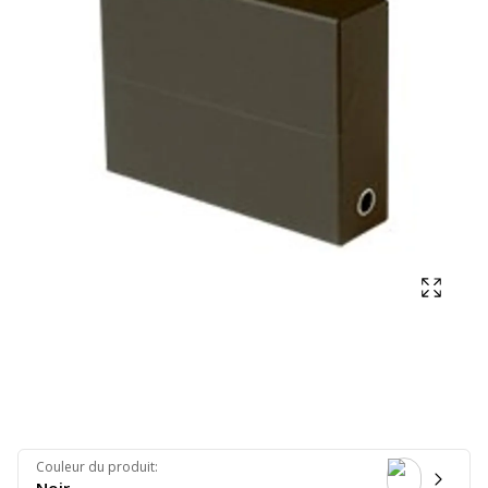
Affich
Couleur du produit
: