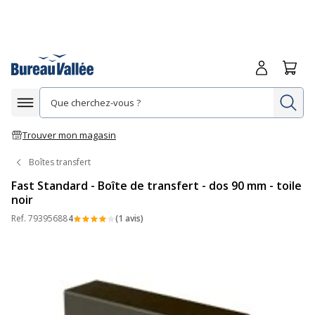
Me connecte
Panie
Re
Afficher la navigation
Trouver mon magasin
Boîtes transfert
Fast Standard - Boîte de transfert - dos 90 mm - toile
noir
Ref.
79395688
4
(1 avis)