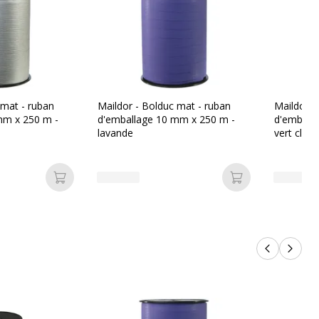
 mat - ruban
Maildor - Bolduc mat - ruban
Maildor -
mm x 250 m -
d'emballage 10 mm x 250 m -
d'emball
lavande
vert clair
Ajouter au panier
Ajouter au pan
Produits p
Produi