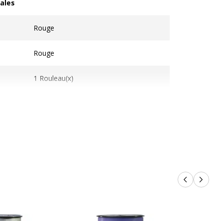
ales
les
Rouge
Rouge
1 Rouleau(x)
1
Ruban d'emballage cadeau
Produits p
Produi