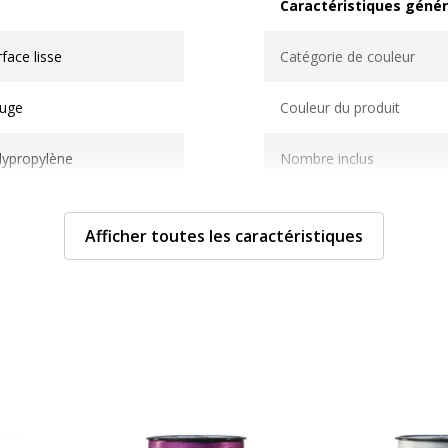
Caractéristiques génér
Caractéristiques généra
face lisse
Catégorie de couleur
uge
Couleur du produit
lypropylène
Nombre inclus
cm x 250 m
Quantité incluse
Afficher toutes les caractéristiques
Type de produit
065506015061