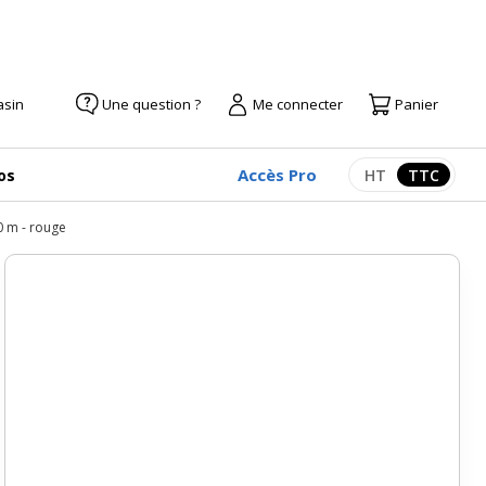
asin
Une question ?
Me connecter
Panier
Accès Pro
os
HT
TTC
Afficher les pr
Afficher
0 m - rouge