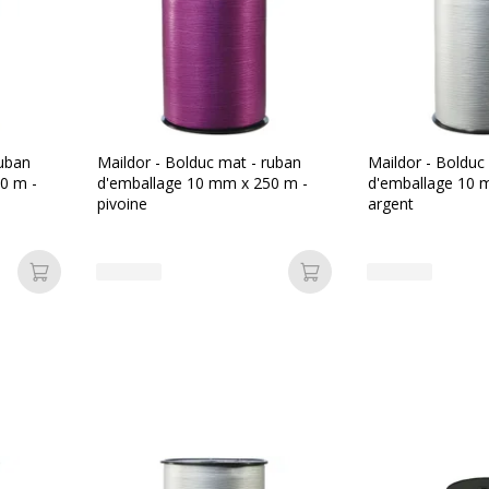
lairefontaine
01506C
ruban
Maildor - Bolduc mat - ruban
Maildor - Bolduc
0 m -
d'emballage 10 mm x 250 m -
d'emballage 10 
pivoine
argent
Ajouter au panier
Ajouter au panier