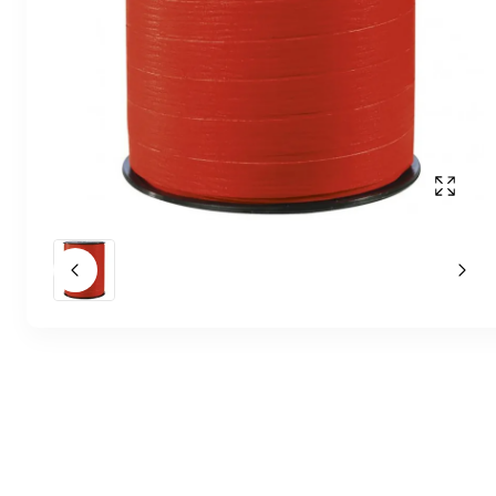
Affich
Slide précédent
Slid