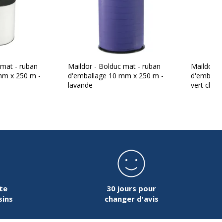
 mat - ruban
Maildor - Bolduc mat - ruban
Maildor -
mm x 250 m -
d'emballage 10 mm x 250 m -
d'emball
lavande
vert clair
te
30 jours pour
sins
changer d'avis