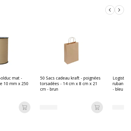
Produits p
Produi
Bolduc mat -
50 Sacs cadeau kraft - poignées
Logistipac
ge 10 mm x 250
torsadées - 14 cm x 8 cm x 21
ruban d'
cm - brun
- bleu
Ajouter au panier
Ajouter au pan