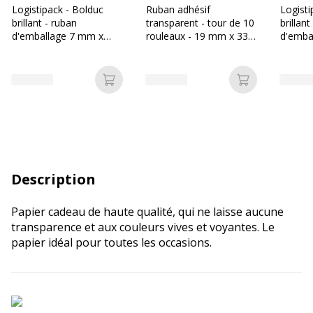
Logistipack - Bolduc
Ruban adhésif
Logisti
brillant - ruban
transparent - tour de 10
brillant
d'emballage 7 mm x
rouleaux - 19 mm x 33
d'emba
500 m - vert
m - Sign
500 m 
Ajouter au panier
Ajouter au p
Description
Papier cadeau de haute qualité, qui ne laisse aucune
transparence et aux couleurs vives et voyantes. Le
papier idéal pour toutes les occasions.