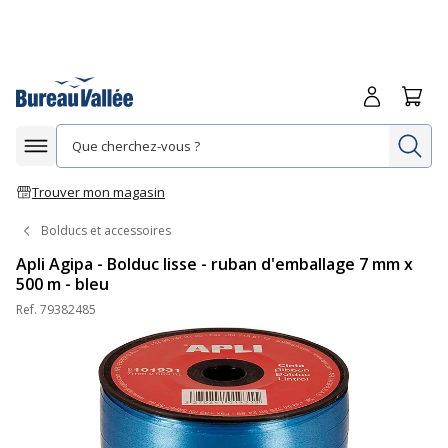
Me connecte
Panie
Re
Afficher la navigation
Trouver mon magasin
Bolducs et accessoires
Apli Agipa - Bolduc lisse - ruban d'emballage 7 mm x
500 m - bleu
Ref.
79382485