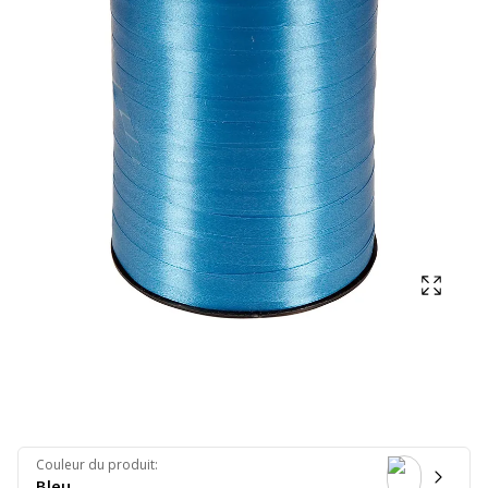
Affich
Couleur du produit
:
Bleu