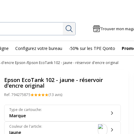
Rechercher
Trouver mon mag
ligne
Configurez votre bureau
-50% sur les TPE Qonto
Prom
 d'encre Epson
Epson EcoTank 102 - jaune - réservoir d'encre original
Epson EcoTank 102 - jaune - réservoir
d'encre original
Ref.
79427587
5
(13 avis)
Type de cartouche
:
Marque
Couleur de l'article
:
Jaune