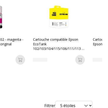
on
8715946643373
Epson
02 - magenta -
Cartouche compatible Epson
Cartouch
original
EcoTank
Epson Eco
102/103/104/115/106/111/113 -
nt
C13T03R440
pack de 4 - noir, jaune, cyan,
magenta - Les prix mini
Ajouter au panier
Ajouter au pan
Filtrer
rvices