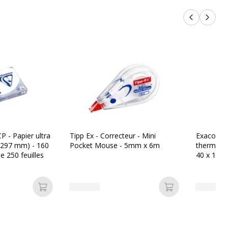
Produits p
Produi
P - Papier ultra
Tipp Ex - Correcteur - Mini
Exacompt
x 297 mm) - 160
Pocket Mouse - 5mm x 6m
thermique
e 250 feuilles
40 x 12 
mandrin n
Ajouter au panier
Ajouter au pan