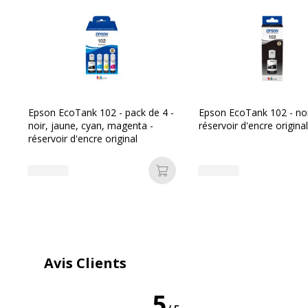
Caractéristiques générales
Caractéristiques générales
Catégorie d'accessoire
Consommab
Catégorie de consommable
Cartouche
Epson EcoTank 102 - pack de 4 -
Epson EcoTank 102 - noi
noir, jaune, cyan, magenta -
réservoir d'encre original
réservoir d'encre original
Couleur de l'article
Jaune
Ajouter au panier
Quantité incluse
1
Type de cartouche
Marque
Avis Clients
5
Divers