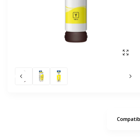
Affich
Slide précédent
Slid
Compatibi