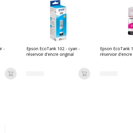
Données d'identificati
Données d'identification
les d'impression
Code barre maitre
s
Marque
r -
Epson EcoTank 102 - cyan -
Epson EcoTank 1
réservoir d'encre original
réservoir d'encre 
Référence produit fabrica
Ajouter au panier
Ajouter au panier
Informations sur les se