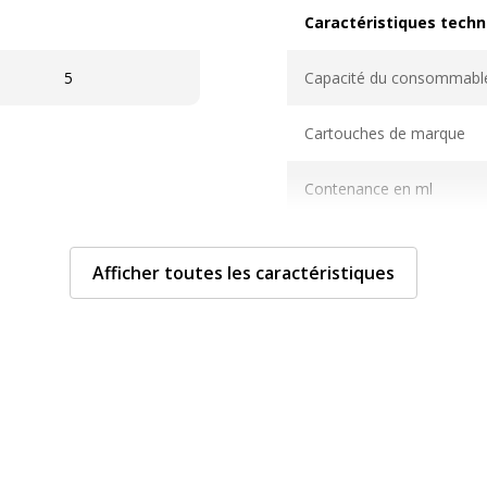
Caractéristiques techn
Caractéristiques techni
5
Capacité du consommabl
Cartouches de marque
Contenance en ml
Couverture du cycle d'utili
Afficher toutes les caractéristiques
Nombre de pages imprim
Compatible avec technolo
Type de consommable