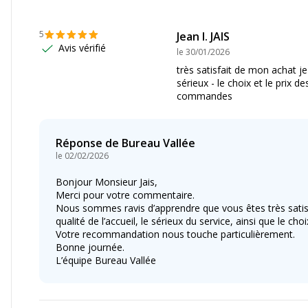
Informations sur les ser
15000 All-in-One
Etat du produit
5
Jean l. JAIS
T-2750
,
ET-2750U
,
ET-
Avis vérifié
le
30/01/2026
851
,
ET-2856
,
ET-3700
,
très satisfait de mon achat 
T-4750 Unlimited
,
ET-
sérieux - le choix et le prix de
T-4856 ¦ Epson
commandes
Réponse de
Bureau Vallée
le
02/02/2026
Bonjour Monsieur Jais,
Merci pour votre commentaire.
Nous sommes ravis d’apprendre que vous êtes très satisf
qualité de l’accueil, le sérieux du service, ainsi que le ch
Votre recommandation nous touche particulièrement.
Bonne journée.
L’équipe Bureau Vallée