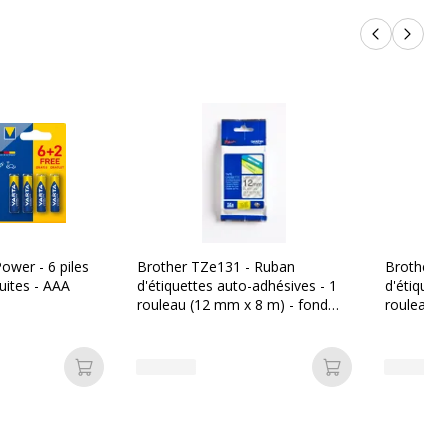
Produits p
Produi
ower - 6 piles
Brother TZe131 - Ruban
Brother 
tuites - AAA
d'étiquettes auto-adhésives - 1
d'étiquet
rouleau (12 mm x 8 m) - fond
rouleau (
transparent écriture noire
noir écrit
Ajouter au panier
Ajouter au pan