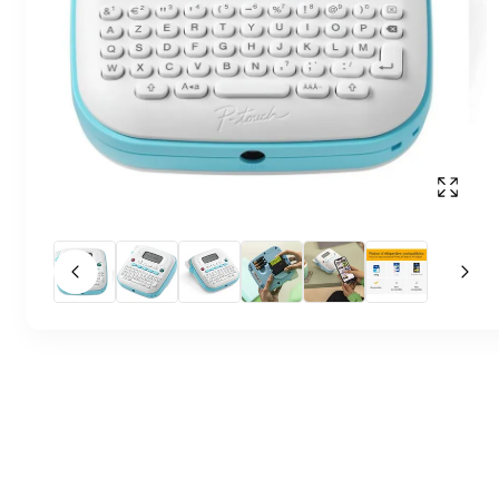
Affich
Slide précédent
Slid