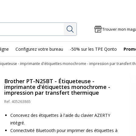
Rechercher
Trouver mon mag
ligne
Configurez votre bureau
-50% sur les TPE Qonto
Prom
tiqueteuse - imprimante d'étiquettes monochrome - impression par transfert t
Brother PT-N25BT - Étiqueteuse -
imprimante d'étiquettes monochrome -
impression par transfert thermique
Ref.
405263865
Concevez des étiquettes à l'aide du clavier AZERTY
intégré.
Connectivité Bluetooth pour imprimer des étiquettes à