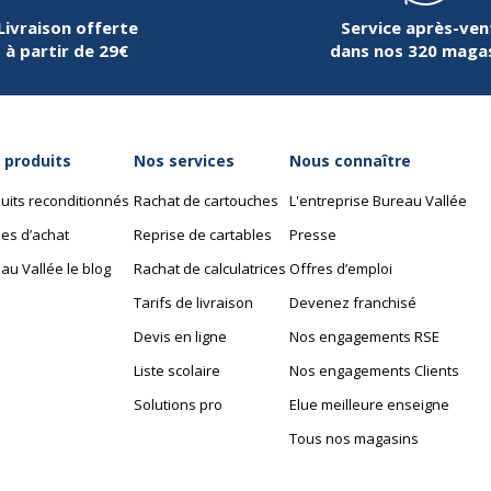
Livraison offerte
Service après-ven
Prêt au sans-fil
à partir de 29€
dans nos 320 maga
Quantité requise
(batterie)
 produits
Nos services
Nous connaître
Résolution des
caractères d'affichage
uits reconditionnés
Rachat de cartouches
L'entreprise Bureau Vallée
es d’achat
Reprise de cartables
Presse
Résolution maximale
noir et blanc
au Vallée le blog
Rachat de calculatrices
Offres d’emploi
Tarifs de livraison
Devenez franchisé
Styles et effets
Devis en ligne
Nos engagements RSE
Liste scolaire
Nos engagements Clients
Système d'exploitation
Solutions pro
Elue meilleure enseigne
requis
Tous nos magasins
Taille max. du support