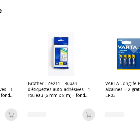
e
Brother TZe211 - Ruban
VARTA Longlife P
ves - 1
d'étiquettes auto-adhésives - 1
alcalines + 2 gra
 fond
rouleau (6 mm x 8 m) - fond
LR03
blanc écriture noire
Ajouter au panier
Ajouter au panier