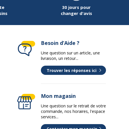
te
30 jours pour
Oui
sins
changer d'avis
7
Besoin d’Aide ?
1 ligne x 16 caractères
Une question sur un article, une
livraison, un retour...
180 dpi
Trouver les réponses ici
Détouré, Gras, Gras italique, Italique, Normal,
Ombrage, Souligner, Vertical
Mon magasin
Android, Apple iOS
Une question sur le retrait de votre
commande, nos horaires, l'espace
services...
12 mm de large
Contacter mon magasin