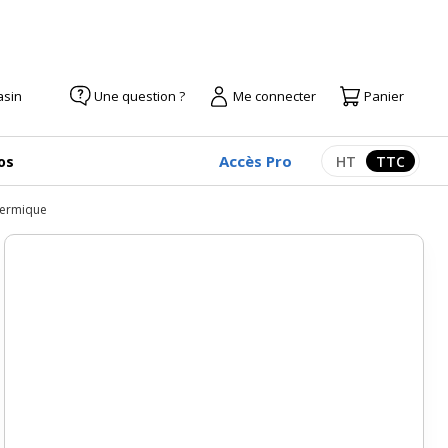
asin
Une question ?
Me connecter
Panier
Accès Pro
os
HT
TTC
Afficher les pr
Afficher
hermique