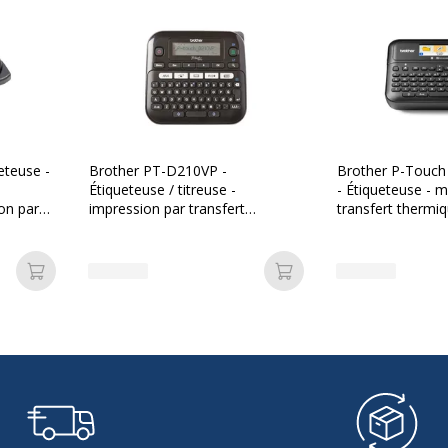
Fonctions du produit
Format batterie
Formats reconnus
Brother PT-D210VP -
Brother P-Touc
Impressions répétitives
Étiqueteuse / titreuse -
- Étiqueteuse -
impression par transfert
transfert thermi
thermique
Interface de
connectivité
Ajouter au panier
Ajouter au panier
Largeur de papier max
Nombre de lignes
maximum
Polices