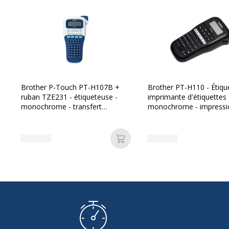
Brother P-Touch PT-H107B +
Brother PT-H110 - Étiqueteuse -
ruban TZE231 - étiqueteuse -
imprimante d'étiquettes
monochrome - transfert
monochrome - impression par
thermique
transfert thermique
Ajouter au panier