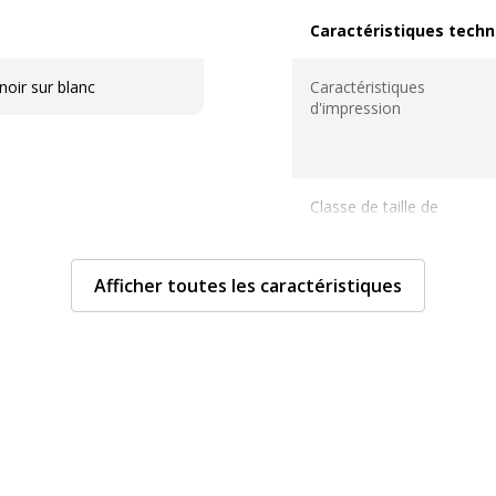
Caractéristiques techn
Caractéristiques techni
oir sur blanc
Caractéristiques
d'impression
Classe de taille de
support
Afficher toutes les caractéristiques
Classe de type de
support
Couleur
Coupeuse
Dispositifs intégrés