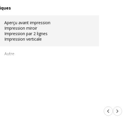
iques
ques
Aperçu avant impression
Impression miroir
Impression par 2 lignes
Impression verticale
Autre
Autre
Blanc, Bleu
Oui
Produits p
Produi
Écran LCD