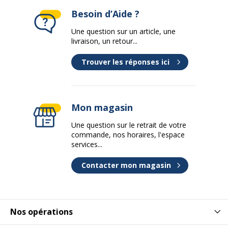
mélamine
Besoin d’Aide ?
Profondeur
165 cm
Une question sur un article, une
livraison, un retour...
Données d'identification
Données d'identification
Trouver les réponses ici
Code barre maitre
3617350005172
Mon magasin
Marque
Eol
Une question sur le retrait de votre
commande, nos horaires, l'espace
Référence produit fabricant
1171035MASA
services...
Caractéristiques de base
Contacter mon magasin
Caractéristiques de base
Matériau de la base
Acier tubulaire
Nos opérations
Nature de la finition
Revêtu par poudre époxy