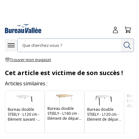
Me connecte
Panie
Re
Afficher la navigation
Trouver mon magasin
Cet article est victime de son succès !
Articles similaires :
Bureau
L140 c
départ
Bureau double
Bureau double
Bureau double
blanc 
STEELY - L160 cm -
STEELY - L120 cm -
STEELY - L120 cm -
imitat
Elément de départ
Elément suivant -
Elément de départ
clair
- Pieds blanc -
Pieds carbone -
- Pieds carbone -
plateau imitation
plateau Blanc perle
plateau Blanc perle
Chêne clair