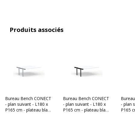
Conçu pour
Espace de travail
Couleur(s) de l'article
Gris aluminium
Produits associés
Finition
Imitation Erable
Gamme
Conect
Modèle
Bureau double suivant
Quantité incluse
1
Bureau Bench CONECT
Bureau Bench CONECT
Burea
Type de produit
Bureau
- plan suivant - L180 x
- plan suivant - L180 x
- plan 
P165 cm - plateau blanc
P165 cm - plateau blanc
P165 c
- pieds gris
- pieds noirs
- pieds
Type de bureau
Bureau droit
Caractéristiques environnementales
Caractéristiques environnementales