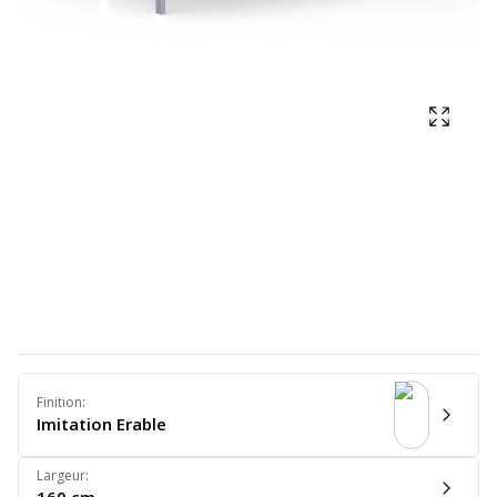
Affich
Finition
:
Imitation Erable
Largeur
: