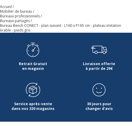
Accueil
Mobilier de bureau
Certification PEFC
Oui
Bureaux professionnels
Bureaux partagés
Bureau Bench CONECT - plan suivant - L160 x P165 cm - plateau imitation
Contenu recyclé du produit
36 %
érable - pieds gris
Caractéristiques de la surface supérieure
Caractéristiques de la surface supérieure
Couleur
Érable blanc
Retrait Gratuit
Livraison offerte
en magasin
à partir de 29€
Épaisseur
25 mm
Forme
Rectangulaire
Service après-vente
30 jours pour
Largeur du
160 cm
dans nos 320 magasins
changer d'avis
plateau
Matériau
Panneau d'aggloméré à revêtement en