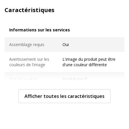
Caractéristiques
Informations sur les services
Informations sur les services
Assemblage requis
Oui
Avertissement sur les
L'image du produit peut être
couleurs de l'image
d'une couleur différente
Etat du produit
Produit Neuf
Sous type mobilier
Bureau
Afficher toutes les caractéristiques
Normes de conformité
ISO 9001
Pays d'origine
Italie