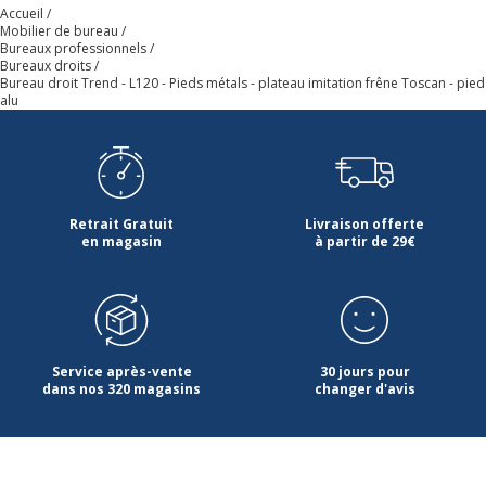
Caractéristiques de la surface supérieure
Accueil
Mobilier de bureau
Bureaux professionnels
Chants
abs
Bureaux droits
Bureau droit Trend - L120 - Pieds métals - plateau imitation frêne Toscan - pied
alu
Couleur
Frêne de toscane
Densité panneaux
750 kg/m3
Retrait Gratuit
Livraison offerte
Épaisseur
22 mm
en magasin
à partir de 29€
Forme
Rectangulaire
Largeur du plateau
120 cm
Service après-vente
30 jours pour
dans nos 320 magasins
changer d'avis
Matériau
Panneau de
particules
Nature de la Finition surface
Mélamine