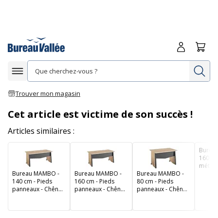
Me connecte
Panie
Re
Afficher la navigation
Trouver mon magasin
Cet article est victime de son succès !
Articles similaires :
Burea
160 cm
métal 
Bureau MAMBO -
Bureau MAMBO -
Bureau MAMBO -
Sonom
140 cm - Pieds
160 cm - Pieds
80 cm - Pieds
panneaux - Chêne
panneaux - Chêne
panneaux - Chêne
Sonoma/noir
Sonoma/noir
Sonoma/noir