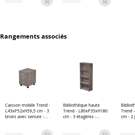
Ajouter au panier
Ajouter au p
Rangements associés
Caisson mobile Trend -
Bibliothèque haute
Biblio
L43xP52xH59,5 cm - 3
Trend - L80xP35xH180
Trend 
tiroirs avec serrure -
cm - 3 étagères -
cm - 2 
imitation frêne Toscan
imitation frêne Toscan
dépoli 
Tosca