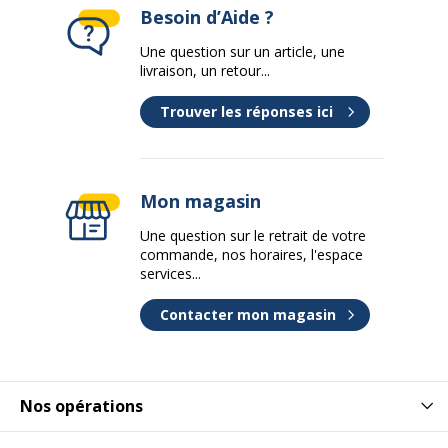
supèrieur
Besoin d’Aide ?
Une question sur un article, une
Profondeur
80 cm
livraison, un retour...
Données d'identification
Trouver les réponses ici
Données d'identification
Code barre maitre
7331920000706
Mon magasin
Marque
Artarredi
Une question sur le retrait de votre
commande, nos horaires, l'espace
Référence produit fabricant
004/K2/F AA
services...
Caractéristiques de base
Contacter mon magasin
Caractéristiques de base
Matériau de la base
Métal
Nos opérations
Nature de la finition
Époxy