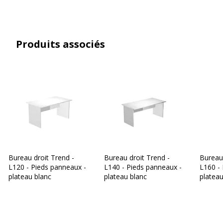
Usage
Bureau individuel
Caractéristiques générales
Produits associés
Caractéristiques générales
Conçu pour
Bureau
Finition
Frêne Toscan
Gamme
Trend
Quantité incluse
1
Bureau droit Trend -
Bureau droit Trend -
Bureau 
L120 - Pieds panneaux -
L140 - Pieds panneaux -
L160 -
Type de produit
Bureau
plateau blanc
plateau blanc
plateau
Type de bureau
Bureau droit
Caractéristiques de la surface supérieure