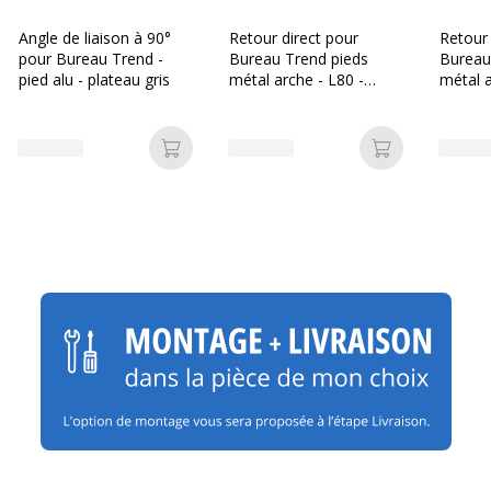
Angle de liaison à 90°
Retour direct pour
Retour 
pour Bureau Trend -
Bureau Trend pieds
Bureau
pied alu - plateau gris
métal arche - L80 -
métal a
plateau gris
plateau
Ajouter au panier
Ajouter au p