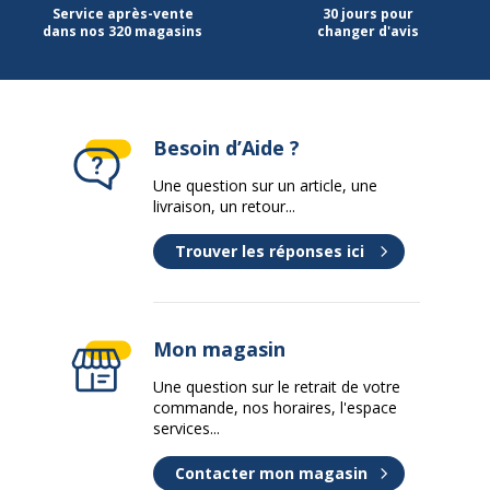
Service après-vente
30 jours pour
dans nos 320 magasins
changer d'avis
Marque
Artarredi
Référence produit fabricant
652/9
Besoin d’Aide ?
Caractéristiques de base
Caractéristiques de base
Une question sur un article, une
livraison, un retour...
Matériau de la base
Métal
Trouver les réponses ici
Nature de la finition
Époxy
Type
Pied droit
Mon magasin
Piètement
Une question sur le retrait de votre
Piètement
commande, nos horaires, l'espace
services...
Couleur du piètement
Aluminium
Contacter mon magasin