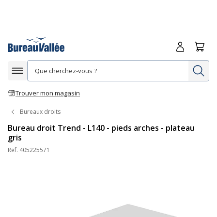
Me connecte
Panie
Re
Afficher la navigation
Trouver mon magasin
Bureaux droits
Bureau droit Trend - L140 - pieds arches - plateau
gris
Ref.
405225571