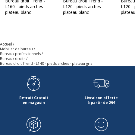
Bureau droit Trend -
Bureau droit Trend -
Bureau 
L160 - pieds arches -
L120 - pieds arches -
L120 - 
Épaisseur
22 mm
plateau blanc
plateau blanc
plateau
Forme
Rectangulaire
Largeur du plateau
140 cm
Accueil
Mobilier de bureau
Bureaux professionnels
Matériau
Panneau de
Bureaux droits
Bureau droit Trend - L140 - pieds arches - plateau gris
particules
Nature de la Finition surface
Mélamine
supèrieur
Retrait Gratuit
Livraison offerte
Profondeur
60 cm
en magasin
à partir de 29€
Données d'identification
Données d'identification
Code barre maitre
0404052255713