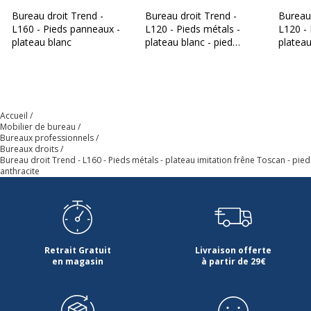
Couleur
Frêne de toscane
Bureau droit Trend -
Bureau droit Trend -
Bureau 
L160 - Pieds panneaux -
L120 - Pieds métals -
L120 - 
Densité panneaux
750 kg/m3
plateau blanc
plateau blanc - pied
plateau
anthracite
blanc
Épaisseur
22 mm
Forme
Rectangulaire
Accueil
Mobilier de bureau
Bureaux professionnels
Largeur du plateau
160 cm
Bureaux droits
Bureau droit Trend - L160 - Pieds métals - plateau imitation frêne Toscan - pied
anthracite
Matériau
Panneau de
particules
Nature de la Finition surface
Mélamine
supèrieur
Retrait Gratuit
Livraison offerte
en magasin
à partir de 29€
Profondeur
80 cm
Données d'identification