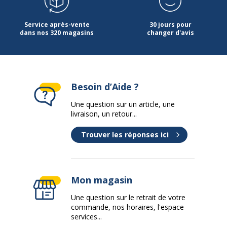
Données d'identification
Service après-vente
30 jours pour
Marque
dans nos 320 magasins
Artarredi
changer d'avis
Référence produit fabricant
003/K2/F AF
Caractéristiques de base
Besoin d’Aide ?
Caractéristiques de base
Une question sur un article, une
livraison, un retour...
Matériau de la base
Métal
Trouver les réponses ici
Nature de la finition
Époxy
Type
Pied en L
Mon magasin
Piètement
Piètement
Une question sur le retrait de votre
commande, nos horaires, l'espace
services...
Couleur du piètement
Anthracite