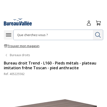
Me connecte
Panie
Re
Afficher la navigation
Trouver mon magasin
Bureaux droits
Bureau droit Trend - L160 - Pieds métals - plateau
imitation frêne Toscan - pied anthracite
Ref.
405225582