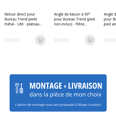
Retour direct pour
Angle de liaison à 90°
Angle d
Bureau Trend pieds
pour Bureau Trend (pied
pour B
métal - L80 - plateau
non inclus) - frêne
pied an
imitation frêne toscan -
Toscan
imitati
pieds anthracite
Ajouter au panier
Ajouter au p