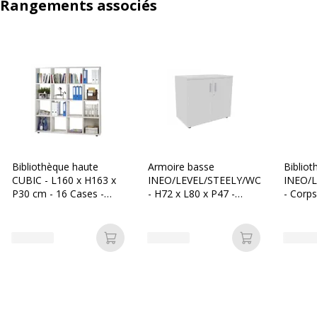
Rangements associés
Bibliothèque haute
Armoire basse
Biblio
CUBIC - L160 x H163 x
INEO/LEVEL/STEELY/WOODY
INEO/
P30 cm - 16 Cases -
- H72 x L80 x P47 -
- Corps
Blanc perle
Corps blanc - Dessus et
dessus
Portes Blanc perle
Ajouter au panier
Ajouter au p