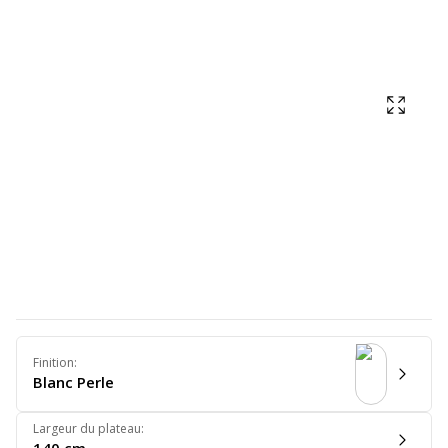
Affich
Finition
:
Blanc Perle
Largeur du plateau
: