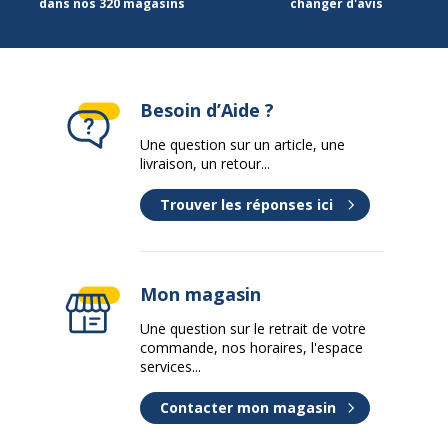
dans nos 320 magasins
changer d'avis
Forme
Rectangulaire
Largeur du plateau
140 cm
Besoin d’Aide ?
Matériau
Panneau de particules
Une question sur un article, une
Nature de la Finition surface
Mélaminé haute
livraison, un retour...
supèrieur
résistance
Trouver les réponses ici
Profondeur
163 cm
Données d'identification
Données d'identification
Mon magasin
Une question sur le retrait de votre
Code barre maitre
3253310163058
commande, nos horaires, l'espace
services...
Marque
Burocean
Contacter mon magasin
Référence produit fabricant
LY084GCB