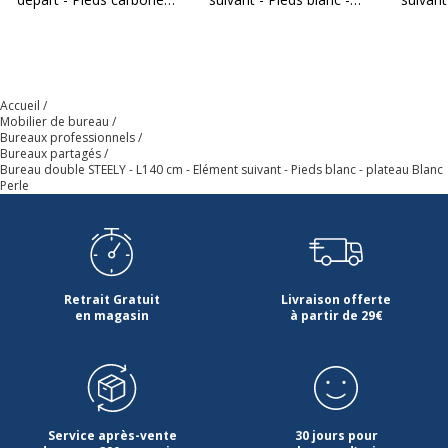
plateau Blanc perle
plateau Blanc Perle
plateau
Quantité incluse
1
Type de produit
Élément de bureau
Accueil
Mobilier de bureau
Bureaux professionnels
Type de bureau
Bureau partagé
Bureaux partagés
Bureau double STEELY - L140 cm - Elément suivant - Pieds blanc - plateau Blanc
Perle
Caractéristiques de la surface supérieure
Caractéristiques de la surface supérieure
Chants
ABS 2mm
Retrait Gratuit
Livraison offerte
Couleur
Blanc perle
en magasin
à partir de 29€
Densité panneaux
700 kg/m3
Épaisseur
25 mm
Service après-vente
30 jours pour