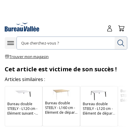
Me connecte
Panie
Re
Afficher la navigation
Trouver mon magasin
Cet article est victime de son succès !
Articles similaires :
Burea
STEELY
Elémen
Bureau double
Bureau double
Bureau double
- Pieds
STEELY - L160 cm -
STEELY - L120 cm -
STEELY - L120 cm -
platea
Elément de départ
Elément suivant -
Elément de départ
Chêne 
- Pieds blanc -
Pieds carbone -
- Pieds carbone -
plateau imitation
plateau Blanc perle
plateau Blanc perle
Chêne clair