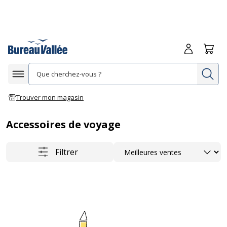
Me connecte
Panie
Re
Afficher la navigation
Trouver mon magasin
Accessoires de voyage
Trier
Filtrer