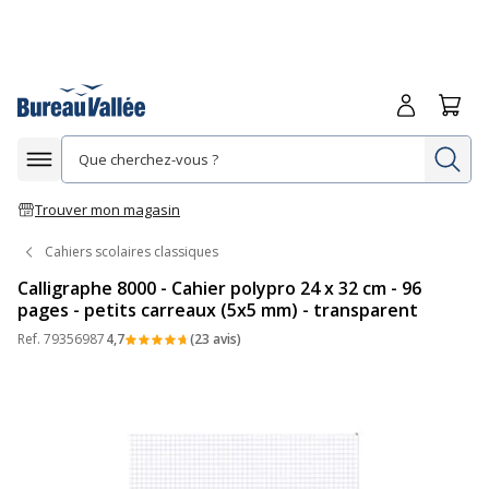
Me connecte
Panie
Re
Afficher la navigation
Trouver mon magasin
Cahiers scolaires classiques
Calligraphe 8000 - Cahier polypro 24 x 32 cm - 96
pages - petits carreaux (5x5 mm) - transparent
Ref.
79356987
4,7
(23 avis)