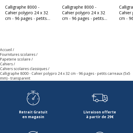
Calligraphe 8000 -
Calligraphe 8000 -
Calligr
Cahier polypro 24 x 32
Cahier polypro 24 x 32
Cahier 
cm - 96 pages - petits
cm - 96 pages - petits
cm - 96
carreaux (5x5 mm) -
carreaux (5x5 mm) -
carrea
bleu
rouge
jaune
Accueil
Fournitures scolaires
Papeterie scolaire
Cahiers
Cahiers scolaires classiques
Calligraphe 8000 - Cahier polypro 24 x 32 cm - 96 pages - petits carreaux (5x5
mm) - transparent
Retrait Gratuit
Livraison offerte
en magasin
à partir de 29€