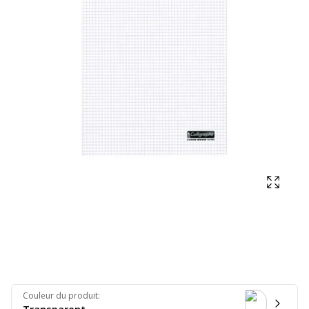
Affich
Couleur du produit
: