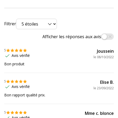
Code barre maitre
3210330181905
Marque
Calligraphe
Filtrer
Référence produit fabricant
18190C
Afficher les réponses aux avis
5
Joussein
Avis vérifié
le
08/10/2022
Bon produit
5
Elise B.
Avis vérifié
le
23/09/2022
Bon rapport qualité prix.
5
Mme c. blonce
Avis vérifié