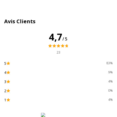
Caractéristiques générales
Caractéristiques générales
Avis Clients
Catégorie de couleur
Transparent
4,7
/5
Couleur extérieure
Transparent
23
Couleur du produit
Transparent
5
83%
Quantité incluse
1
4
9%
Caractéristiques environnementales
3
Caractéristiques environnementales
4%
2
0%
Certification PEFC
Oui
1
4%
Données d'identification
Données d'identification