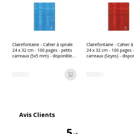
Caractéristiques générales
Caractéristiques générales
Couleurs du produit disponible
Orange, bl
Clairefontaine - Cahier à spirale
Clairefontaine - Cahier à
24 x 32 cm - 100 pages - petits
24 x 32 cm - 100 pages 
carreaux (5x5 mm) - disponible
carreaux (Seyes) - dispo
Couleur extérieure
Disponible
dans différentes couleurs
dans différentes couleur
Quantité incluse
1
Ajouter au panier
Avis Clients
Données d'identification
Données d'identification
5
Code barre maitre
3