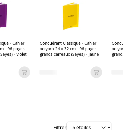
rvices
vices
leurs
L'image du produit peut être d'une
ique - Cahier
Conquérant Classique - Cahier
Conquéran
couleur différente
cm - 96 pages -
polypro 24 x 32 cm - 96 pages -
polypro 2
Seyes) - violet
grands carreaux (Seyes) - jaune
grands ca
Paper by Nature
Ajouter au panier
Ajouter au pan
Filtrer