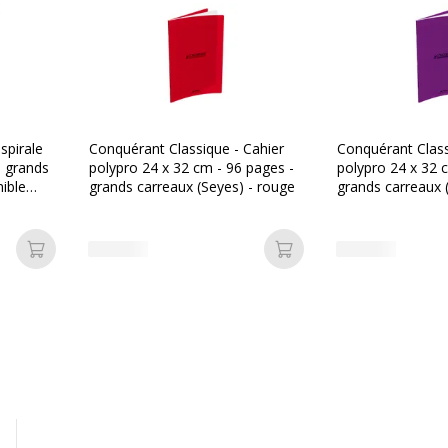
Informations sur les se
Informations sur les ser
eu pétrole
Avertissement sur les cou
 spirale
Conquérant Classique - Cahier
Conquérant Class
de l'image
- grands
polypro 24 x 32 cm - 96 pages -
polypro 24 x 32 
nible
grands carreaux (Seyes) - rouge
grands carreaux (
 en différents coloris
s
Normes de conformité
Ajouter au panier
Ajouter au panier
020129917000