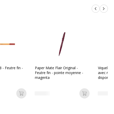
Produits p
Produi
- Feutre fin -
Paper Mate Flair Original -
Viquel St
Feutre fin - pointe moyenne -
avec raba
magenta
disponibl
couleurs
Ajouter au panier
Ajouter au pan