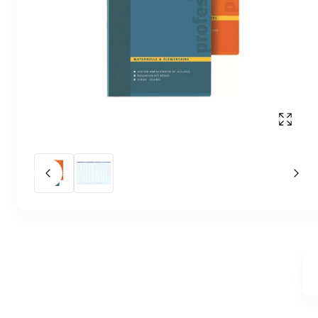
Affich
Slide précédent
Slid