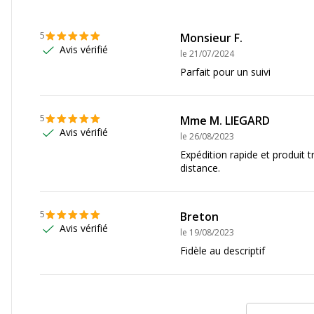
xford
5
Monsieur F.
Avis vérifié
le
21/07/2024
00100357
Parfait pour un suivi
5
Mme M. LIEGARD
Avis vérifié
le
26/08/2023
Expédition rapide et produit 
distance.
5
Breton
Avis vérifié
le
19/08/2023
Fidèle au descriptif