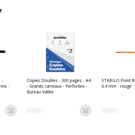
e
 -
Copies Doubles - 300 pages - A4
STABILO Point 88 
nne -
- Grands carreaux - Perforées -
0.4 mm - rouge
Bureau Vallée
Ajouter au panier
Ajouter au panier