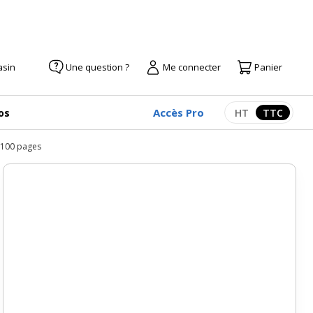
asin
Une question ?
Me connecter
Panier
Accès Pro
os
HT
TTC
Afficher les pr
Afficher
- 100 pages