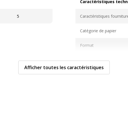
Caractéristiques techn
Caractéristiques techni
5
Caractéristiques fournitur
Catégorie de papier
Format
Grammage
Afficher toutes les caractéristiques
Nombre de pages
Nombre de pages ou feuil
Relié
Type de réglure