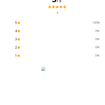
/5
Marque
O
4
Référence produit fabricant
1
5
100%
4
0%
3
0%
2
0%
1
0%