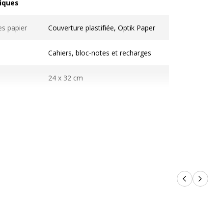
iques
ques
es papier
Couverture plastifiée, Optik Paper
Cahiers, bloc-notes et recharges
24 x 32 cm
90 g/m2
100 Page(s)
les
50 Feuille(s)
Reliure latérale
Produits p
Produi
Autres / Mixte