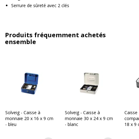
Serrure de sûreté avec 2 clés
Produits fréquemment achetés
ensemble
Solveig - Caisse à
Solveig - Caisse à
Caisse
monnaie 20 x 16 x 9 cm
monnaie 30 x 24 x 9 cm
compar
- bleu
- blanc
18 x 9 
Prix Mi