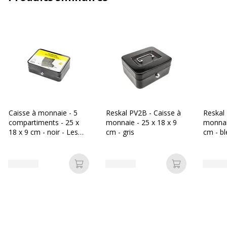
Type
Caisse à monnaie
Caractéristiques générales
Caractéristiques générales
Catégorie de couleur
Rouge
Quantité incluse
1
Caisse à monnaie - 5
Reskal PV2B - Caisse à
Reskal
compartiments - 25 x
monnaie - 25 x 18 x 9
monnaie
Type de verrouillage
Verrou à clé
18 x 9 cm - noir - Les
cm - gris
cm - bl
Prix Mini
Données d'identification
Données d'identification
Ajouter au panier
Ajouter au p
Code barre maitre
0400000146324
Marque
SOLVEIG