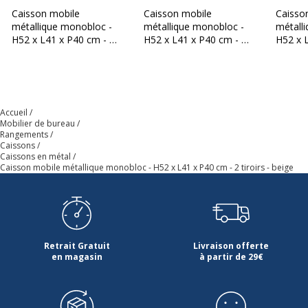
Catégorie de couleur
Beige, Beige
Caisson mobile
Caisson mobile
Caisso
métallique monobloc -
métallique monobloc -
métall
Conçu pour stockage
Dossiers
H52 x L41 x P40 cm - 2
H52 x L41 x P40 cm - 3
H52 x 
suspendus
tiroirs - rouge
tiroirs - beige
tiroirs 
Couleur
Beige
Accueil
Finition
Beige
Mobilier de bureau
Rangements
Caissons
Caissons en métal
Fonctionnalités
Roulettes
Caisson mobile métallique monobloc - H52 x L41 x P40 cm - 2 tiroirs - beige
cachées
Quantité incluse
1
Quantité de roulettes
4
Retrait Gratuit
Livraison offerte
en magasin
à partir de 29€
Quantité de tiroirs
2