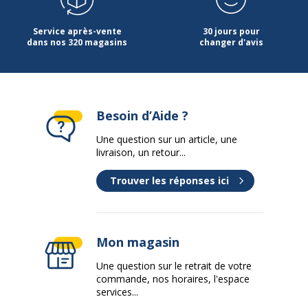
Quantité de tiroirs pour fichier de
1
suspension
Service après-vente
30 jours pour
dans nos 320 magasins
changer d'avis
Type d'installation
Sur pied
Modèle
2 tiroirs
Besoin d’Aide ?
Type de produit
Socle
Une question sur un article, une
Données d'identification
livraison, un retour...
Données d'identification
Trouver les réponses ici
Code barre maitre
0000012120086,12120086
Marque
MT International
Mon magasin
Une question sur le retrait de votre
Référence produit fabricant
HFB2-BE
commande, nos horaires, l'espace
services...
Dimensions et poids
Dimensions et poids