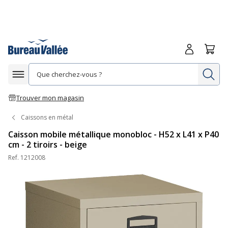
Me connecte
Panie
Re
Afficher la navigation
Trouver mon magasin
Caissons en métal
Caisson mobile métallique monobloc - H52 x L41 x P40
cm - 2 tiroirs - beige
Ref.
1212008