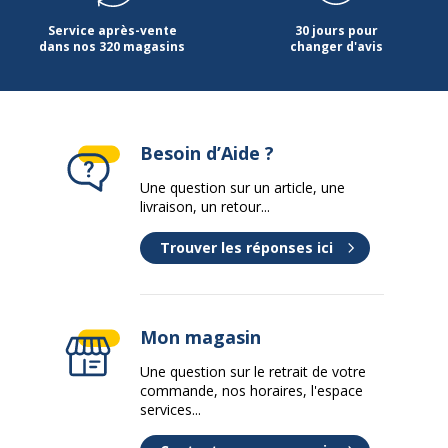
Service après-vente
30 jours pour
Hauteur
64.2 cm
dans nos 320 magasins
changer d'avis
Largeur
39 cm
Profondeur
43.6 cm
Besoin d’Aide ?
Garantie
Une question sur un article, une
Garantie
livraison, un retour...
Trouver les réponses ici
Disponibilité des pièces détachées
nc
Garanties légales
2 ans
Mon magasin
Une question sur le retrait de votre
commande, nos horaires, l'espace
services...