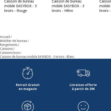
Caisson de bureau
Caisson de bureau
Caisso
mobile EASYBOX - 3
mobile EASYBOX - 3
mobile
Quantité de tiroirs
3
tiroirs - Rouge
tiroirs - Hêtre
tiroirs
Type de produit
Socle
Données d'identification
Accueil
Données d'identification
Mobilier de bureau
Rangements
Caissons
Code barre maitre
3660141932805
Caissons bois
Caisson de bureau mobile EASYBOX - 3 tiroirs - Blanc
Marque
MEET
Référence produit fabricant
EBGHX3.13
Retrait Gratuit
Livraison offerte
Dimensions et poids
en magasin
à partir de 29€
Dimensions et poids
Dimensions &
Tiroir - largeur : 32.5 cm, profondeur :
Poids - Détails
40.5 cm, hauteur : 13.3 cm