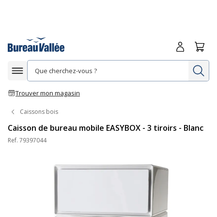
Me connecte
Panie
Re
Afficher la navigation
Trouver mon magasin
Caissons bois
Caisson de bureau mobile EASYBOX - 3 tiroirs - Blanc
Ref.
79397044