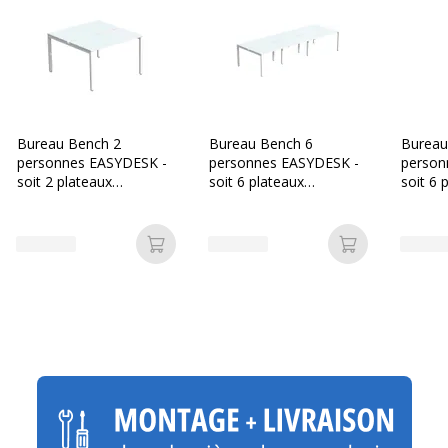
Bureau Bench 2
Bureau Bench 6
Bureau
personnes EASYDESK -
personnes EASYDESK -
person
soit 2 plateaux
soit 6 plateaux
soit 6 
L140xP80xH75 cm
L120xP80xH75 cm
L140x
(L140 x P166) - Blanc
(L360 x P166) - Blanc
(L420 x
Ajouter au panier
Ajouter au p