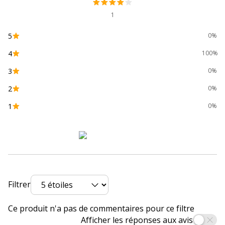
Matériau(x) du
Mélamine de haute densité,
produit
Panneau de particules
1
Verrou
Oui (verrouillage à clé)
5
0%
4
100%
Conçu pour dossiers
Oui
suspendus
3
0%
2
0%
Type de caisson
Mobile
1
0%
Caractéristiques générales
Caractéristiques générales
Gamme
Ineo, Level, Steely, Steely
Manager, Woody Manager
Filtrer
Finition
Imitation Hêtre
Ce produit n'a pas de commentaires pour ce filtre
Quantité incluse
1
Afficher les réponses aux avis