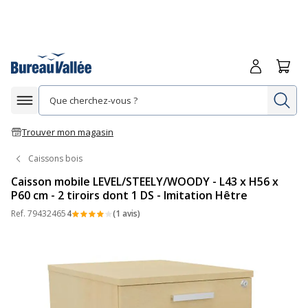
Me connecte
Panie
Re
Afficher la navigation
Trouver mon magasin
Caissons bois
Caisson mobile LEVEL/STEELY/WOODY - L43 x H56 x
P60 cm - 2 tiroirs dont 1 DS - Imitation Hêtre
Ref.
79432465
4
(1 avis)