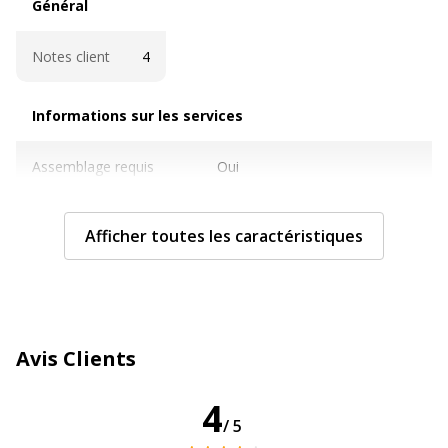
Général
Notes client
4
Informations sur les services
Informations sur les services
Assemblage requis
Oui
Avertissement sur les
L'image du produit peut être
Afficher toutes les caractéristiques
couleurs de l'image
d'une couleur différente
Sous type mobilier
Caisson bout de bureau
Caractéristiques techniques
Caractéristiques techniques
Avis Clients
Finition
Mélamine
4
/5