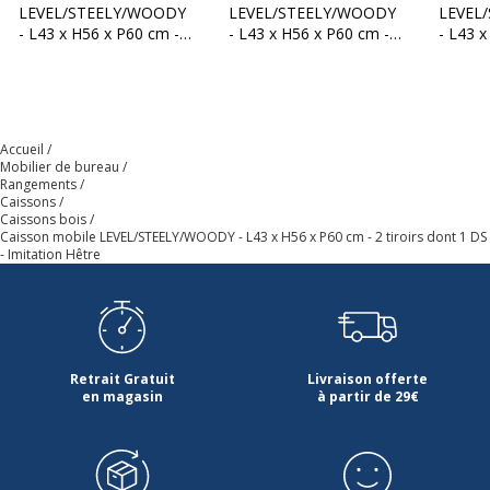
LEVEL/STEELY/WOODY
LEVEL/STEELY/WOODY
LEVEL
- L43 x H56 x P60 cm -
- L43 x H56 x P60 cm -
- L43 x
Marque
Burocean
3 tiroirs - imitation
3 tiroirs - Blanc perle
3 tiroir
Chêne clair
Chêne 
Référence produit fabricant
XO532HBH
Dimensions et poids
Accueil
Dimensions et poids
Mobilier de bureau
Rangements
Caissons
Hauteur
56 cm
Caissons bois
Caisson mobile LEVEL/STEELY/WOODY - L43 x H56 x P60 cm - 2 tiroirs dont 1 DS
- Imitation Hêtre
Largeur
43 cm
Profondeur
60 cm
Garantie
Retrait Gratuit
Livraison offerte
Garantie
en magasin
à partir de 29€
Disponibilité des pièces détachées
nc