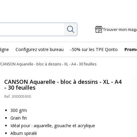
Rechercher
Trouver mon mag
ligne
Configurez votre bureau
-50% sur les TPE Qonto
Prom
CANSON Aquarelle - bloc à dessins - XL - A4 - 30 feuilles
CANSON Aquarelle - bloc à dessins - XL - A4
- 30 feuilles
Ref.
300005930
300 g/m
Grain fin
Idéal pour : aquarelle, gouache et acrylique
Album spiralé