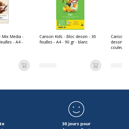
 Mix Media -
Canson Kids - Bloc dessin - 30
Canson Ki
euilles - A4 -
feuilles - A4 - 90 gr - blanc
dessin - 3
couleurs 
Ajouter au panier
Ajouter au pan
te
30 jours pour