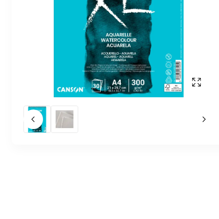
Affich
Slide précédent
Slid