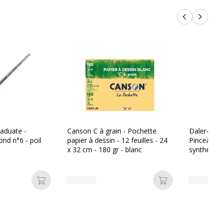
Produits p
Produi
aduate -
Canson C à grain - Pochette
Daler-Ro
nd n°6 - poil
papier à dessin - 12 feuilles - 24
Pinceau b
x 32 cm - 180 gr - blanc
synthétiq
Ajouter au panier
Ajouter au pan