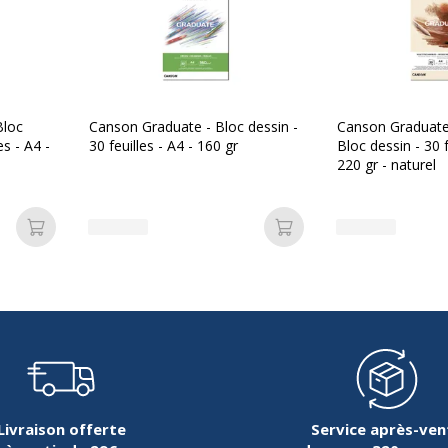
148950074959
Bloc
Canson Graduate - Bloc dessin -
Canson Graduate
es - A4 -
30 feuilles - A4 - 160 gr
Bloc dessin - 30 f
220 gr - naturel
CANSON
400039170
Ajouter au panier
Ajouter au panier
Livraison offerte
Service après-ven