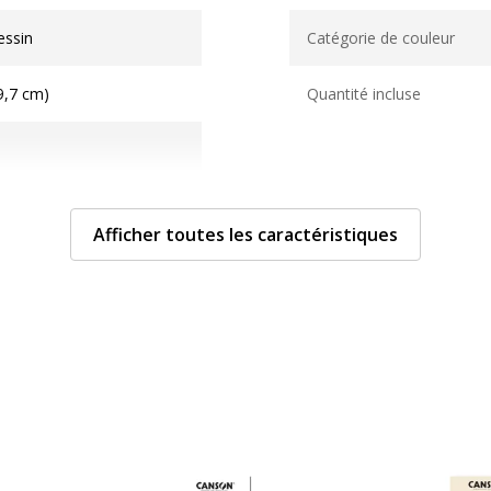
Caractéristiques généra
essin
Catégorie de couleur
9,7 cm)
Quantité incluse
Afficher toutes les caractéristiques
s)
 le haut
anneaux métalliques