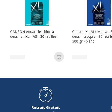
Données d'identification
Données d'identification
Code barre maitre
3
CANSON Aquarelle - bloc à
Canson XL Mix Media - 
dessins - XL - A3 - 30 feuilles
dessin croquis - 30 feuill
300 gr - blanc
Marque
Référence produit fabricant
C
Ajouter au panier
Retrait Gratuit