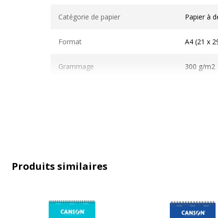
Caractéristiques techniques
Catégorie de papier
Papier à d
Format
A4 (21 x 2
Grammage
300 g/m2
Matériau(x) du produit
Papier
Nombre de pages ou feuilles
30 Feuille(
Relié
Reliure par
Produits similaires
Taille du fabricant
XL
Type de reliure
Reliure à 