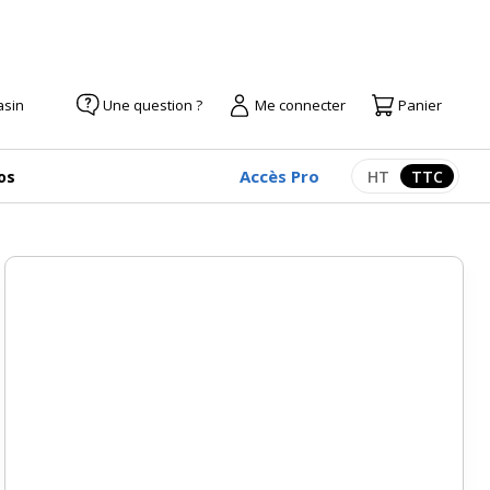
asin
Une question ?
Me connecter
Panier
Accès Pro
os
HT
TTC
Afficher les pr
Afficher