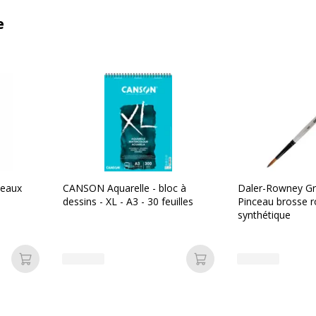
e
ceaux
CANSON Aquarelle - bloc à
Daler-Rowney Gr
dessins - XL - A3 - 30 feuilles
Pinceau brosse ro
synthétique
Ajouter au panier
Ajouter au panier