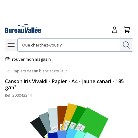
Me connecte
Panie
Re
Afficher la navigation
Trouver mon magasin
Papiers dessin blanc et couleur
Canson Iris Vivaldi - Papier - A4 - jaune canari - 185
g/m²
Ref.
300043344