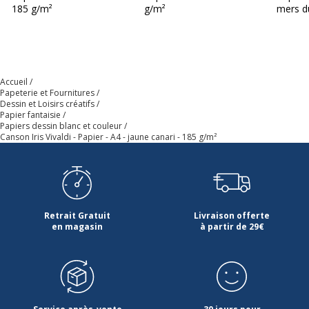
185 g/m²
g/m²
mers d
Accueil
Papeterie et Fournitures
Dessin et Loisirs créatifs
Papier fantaisie
Papiers dessin blanc et couleur
Canson Iris Vivaldi - Papier - A4 - jaune canari - 185 g/m²
Retrait Gratuit
Livraison offerte
en magasin
à partir de 29€