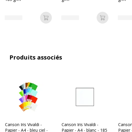
Référence produit
C200040843-1item
fabricant
Ajouter au panier
Ajouter au p
Données logistiques
Données logistiques
Quantité emballée
1
Produits associés
Dimensions et poids
Dimensions et poids
Largeur
21 cm
Profondeur
29.7 cm
Canson Iris Vivaldi -
Canson Iris Vivaldi -
Canson 
Papier - A4 - bleu ciel -
Papier - A4 - blanc - 185
Papier 