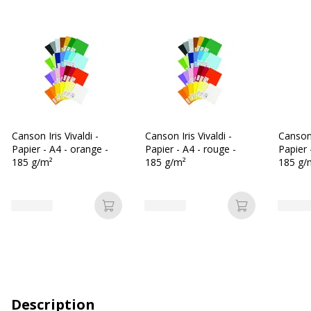
Canson Iris Vivaldi -
Canson Iris Vivaldi -
Canson 
Papier - A4 - orange -
Papier - A4 - rouge -
Papier -
185 g/m²
185 g/m²
185 g/
Ajouter au panier
Ajouter au p
Description