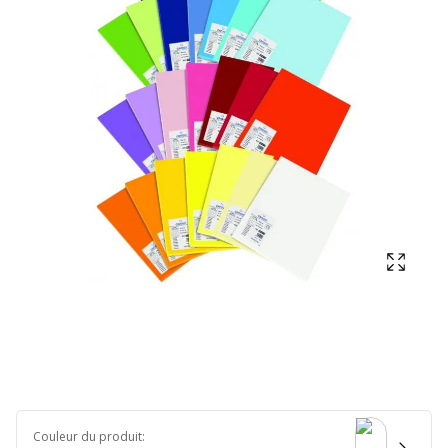
Affich
Couleur du produit
: