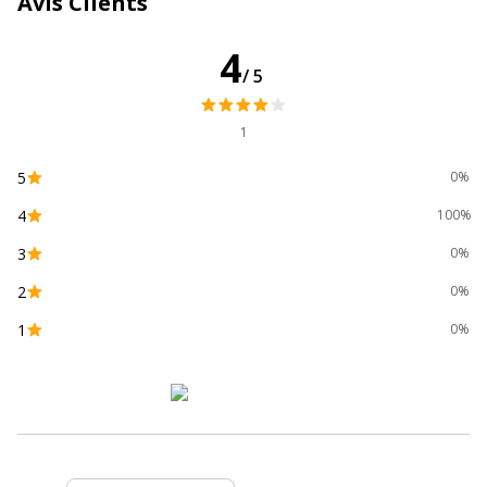
Avis Clients
Données d'identification
Données d'identification
4
/5
Code barre maitre
3700654242050
1
Marque
SWITCH
5
0%
4
Référence produit fabricant
SUB22UM
100%
3
0%
Divers
Divers
2
0%
1
0%
Compatibilité
Brother DCP-J785DW
,
DCP-
détaillée du produit
J785DWXL
,
MFC-J985DW
Consommables
Pack de 1
inclus