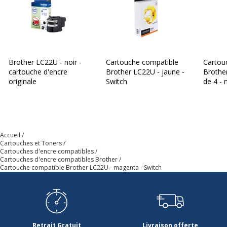
Brother LC22U - noir -
Cartouche compatible
Cartou
cartouche d'encre
Brother LC22U - jaune -
Brothe
originale
Switch
de 4 - 
magent
Accueil
Cartouches et Toners
Cartouches d'encre compatibles
Cartouches d'encre compatibles Brother
Cartouche compatible Brother LC22U - magenta - Switch
Retrait Gratuit
Livraison offerte