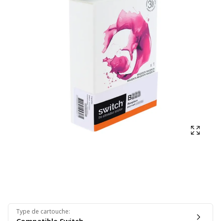
Affich
Type de cartouche
: