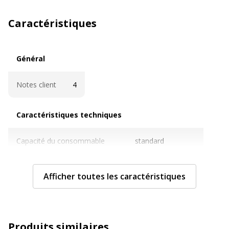
Caractéristiques
Général
Général
Notes client
4
Caractéristiques techniques
Caractéristiques techniques
Capacité du consommable
standard
Cartouches de marque
Non
Afficher toutes les caractéristiques
Contenance en ml
15 ml
Couleur du consommable
Magenta
Produits similaires