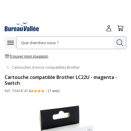
Me connecte
Panie
Re
Afficher la navigation
Trouver mon magasin
Cartouches d'encre compatibles Brother
Cartouche compatible Brother LC22U - magenta -
Switch
Ref.
79434141
4
(1 avis)