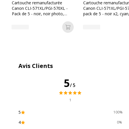
Couleur de l'article
Noir
Cartouche remanufacturée
Cartouche remanufactu
Canon CLI-571XL/PGI-570XL -
Canon CLI-571XL/PGI-57
Pack de 5 - noir, noir photo,
pack de 5 - noir x2, cyan
Quantité incluse
1
cyan, magenta, jaune - Switch
magenta, jaune - Uprint
Ajouter au panier
Type de cartouche
Compatibl
Avis Clients
Divers
5
Divers
Compatibilité
Canon PIXMA MG5750
,
MG57
/5
détaillée du
MG6851
,
MG6852
,
MG6853
,
produit
MG7752
,
MG7753
,
TS5050
,
T
1
TS6050
,
TS6051
,
TS6052
,
TS8
TS8053
,
TS9050
,
TS9055
5
100%
Consommables
Pack de 1
4
0%
inclus