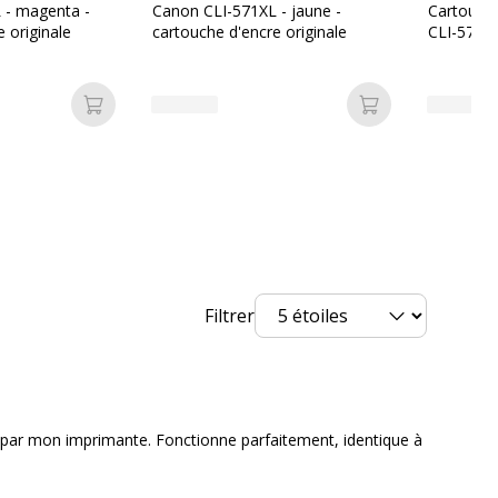
23539
 - magenta -
Canon CLI-571XL - jaune -
Cartouch
 originale
cartouche d'encre originale
CLI-571XL
Ajouter au panier
Ajouter au pan
rvices
vices
Filtrer
Produit Neuf
par mon imprimante. Fonctionne parfaitement, identique à