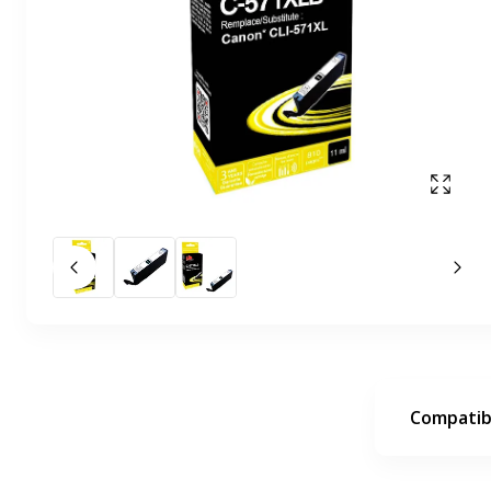
Affich
Slide précédent
Slid
Compatibi