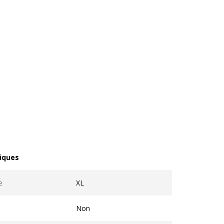
iques
ques
e
XL
Non