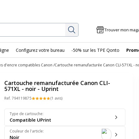
Rechercher
Trouver mon mag
ligne
Configurez votre bureau
-50% sur les TPE Qonto
Prom
es d'encre compatibles Canon
Cartouche remanufacturée Canon CLI-571XL - noi
Cartouche remanufacturée Canon CLI-
571XL - noir - Uprint
Ref.
79411987
5
(1 avis)
Type de cartouche
:
Compatible UPrint
Couleur de l'article
:
Noir