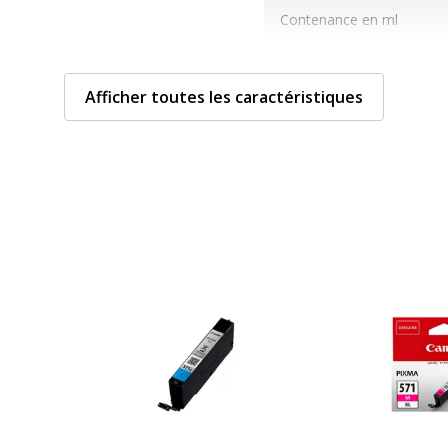
Contenance en ml
Nombre de pages imprim
Afficher toutes les caractéristiques
Compatible avec technolo
Type de consommable
Données d'identificati
Données d'identification
les d'impression
Code barre maitre
s
Marque