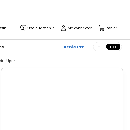
asin
Une question ?
Me connecter
Panier
Accès Pro
os
HT
TTC
Afficher les pr
Afficher
r - Uprint