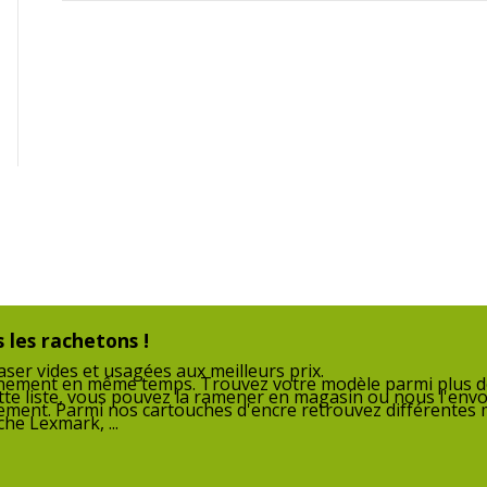
3 ans
 les rachetons !
ser vides et usagées aux meilleurs prix.
nnement en même temps. Trouvez votre modèle parmi plus de
tte liste, vous pouvez la ramener en magasin ou nous l'envo
nnement. Parmi nos cartouches d'encre retrouvez différentes
he Lexmark, ...