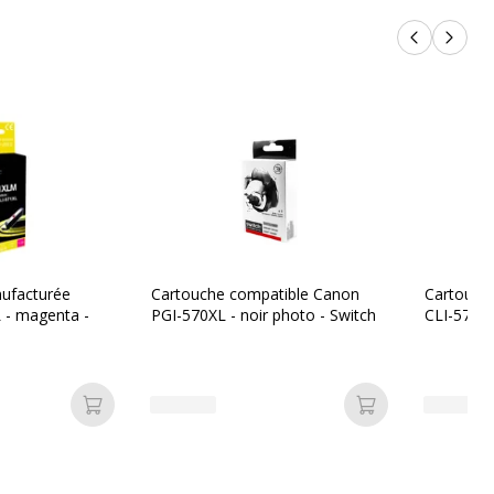
Produits p
Produi
ufacturée
Cartouche compatible Canon
Cartouch
 - magenta -
PGI-570XL - noir photo - Switch
CLI-571XL 
Ajouter au panier
Ajouter au pan