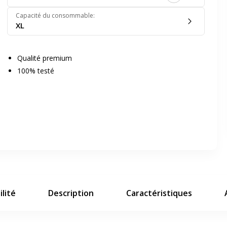
Capacité du consommable
:
XL
Qualité premium
100% testé
er en plein écran
e suivant
lité
Description
Caractéristiques