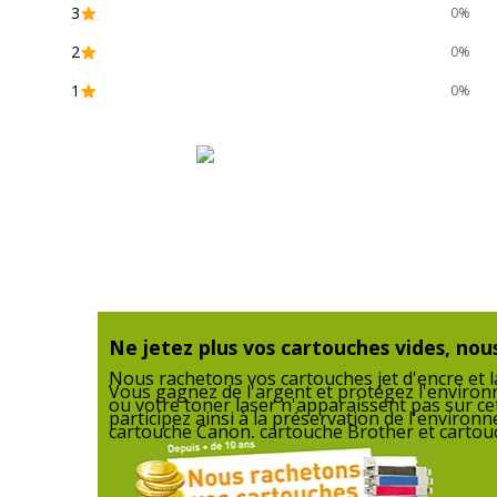
3
0%
Cartouches de
Canon CLI_571BKXL
2
0%
marque
équivalentes
1
0%
Garantie
Garantie
Garantie commerciale
Ne jetez plus vos cartouches vides, nous
Nous rachetons vos cartouches jet d'encre et la
Vous gagnez de l'argent et protégez l'enviro
ou votre toner laser n'apparaissent pas sur ce
participez ainsi à la préservation de l'enviro
cartouche Canon, cartouche Brother et cartouc