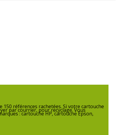
 150 références rachetées. Si votre cartouche
yer par courrier, pour recyclage. Vous
 marques : cartouche HP, cartouche Epson,