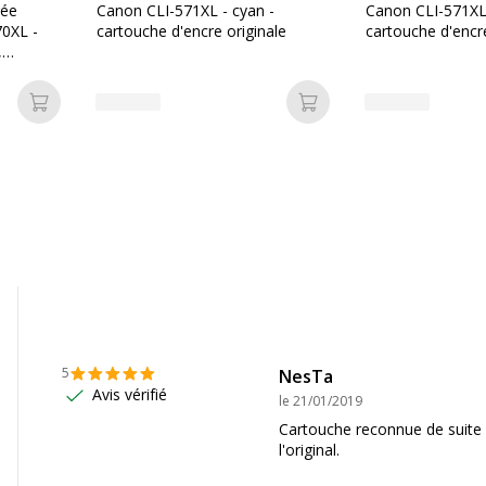
Référence produit
rée
Canon CLI-571XL - cyan -
Canon CLI-571XL
fabricant
0XL -
cartouche d'encre originale
cartouche d'encre
,
Ajouter au panier
Ajouter au panier
e UPrint
Informations sur les se
Informations sur les ser
51
,
MG5752
,
MG5753
,
Etat du produit
MG7750
,
MG7751
,
S5051
,
TS5053
,
TS5055
,
5
NesTa
050
,
TS8051
,
TS8052
,
Avis vérifié
le
21/01/2019
Cartouche reconnue de suite 
l'original.