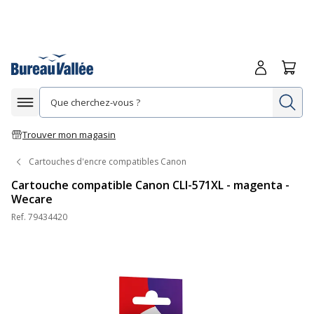
Me connecte
Panie
Re
Afficher la navigation
Trouver mon magasin
Cartouches d'encre compatibles Canon
Cartouche compatible Canon CLI-571XL - magenta -
Wecare
Ref.
79434420