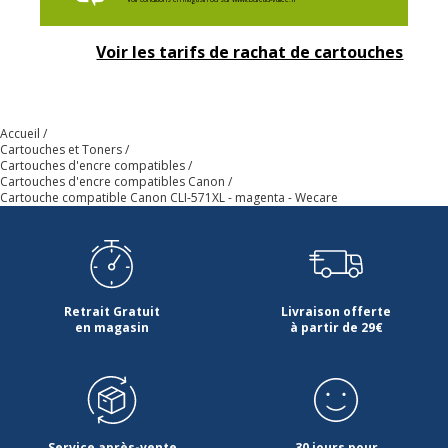
Consommables
Pack de 1
inclus
Voir les tarifs de rachat de cartouches
Cartouches de
Canon CLI_571XL
marque
équivalentes
Accueil
Cartouches et Toners
Informations sur les services
Cartouches d'encre compatibles
Informations sur les services
Cartouches d'encre compatibles Canon
Cartouche compatible Canon CLI-571XL - magenta - Wecare
Etat du produit
Produit Neuf
Données logistiques
Données logistiques
Retrait Gratuit
Livraison offerte
en magasin
à partir de 29€
Quantité emballée
1
Service après-vente
30 jours pour