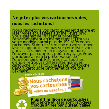
Données d'identification
Données d'identification
Ne jetez plus vos cartouches vides,
Code barre maitre
8715057014192
nous les rachetons !
Nous rachetons vos cartouches jet d'encre et
laser vides et usagées aux meilleurs prix.
Marque
Wecare
Vous gagnez de l'argent et protégez
l'environnement en même temps. Trouvez
votre modèle parmi plus de 150 références
rachetées. Si votre cartouche ou votre toner
Référence produit fabricant
K12671W4
laser n'apparaissent pas sur cette liste, vous
pouvez la ramener en magasin ou nous
l'envoyer par courrier, pour recyclage. Vous
Divers
participez ainsi à la préservation de
l'environnement. Parmi nos cartouches
Divers
d'encre retrouvez différentes marques :
cartouche HP, cartouche Epson, cartouche
Canon, cartouche Brother et cartouche
Lexmark, ...
Compatibilité
Canon PIXMA MG5750
,
MG5751
,
détaillée du
MG5752
,
MG5753
,
MG6851
,
MG6852
,
produit
MG6853
,
MG7750
,
MG7751
,
MG7752
,
MG7753
,
TS5050
,
TS5051
,
TS5053
,
TS5055
,
TS6050
,
TS6051
,
TS6052
,
TS8050
,
TS8051
,
TS8052
,
TS8053
,
Plus d'1 million de cartouches
TS9050
,
TS9055
jet d'encre et laser sont recyclées
chaque année par Bureau Vallée
Voir conditions en magasin ou sur www.bureau-vallee.fr