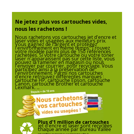
Etat du produit
Produit Neuf
Ne jetez plus vos cartouches vides,
Données logistiques
nous les rachetons !
Données logistiques
Nous rachetons vos cartouches jet d'encre et
laser vides et usagées aux meilleurs prix.
Vous gagnez de l'argent et protégez
Quantité emballée
l'environnement en même temps. Trouvez
1
votre modèle parmi plus de 150 références
rachetées. Si votre cartouche ou votre toner
laser n'apparaissent pas sur cette liste, vous
Garantie
pouvez la ramener en magasin ou nous
Garantie
l'envoyer par courrier, pour recyclage. Vous
participez ainsi à la préservation de
l'environnement. Parmi nos cartouches
d'encre retrouvez différentes marques :
cartouche HP, cartouche Epson, cartouche
Garantie commerciale
3 ans
Canon, cartouche Brother et cartouche
Lexmark, ...
Plus d'1 million de cartouches
jet d'encre et laser sont recyclées
chaque année par Bureau Vallée
Voir conditions en magasin ou sur www.bureau-vallee.fr