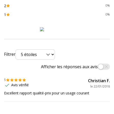
Référence produit fabricant
SUC08RC
2
0%
Divers
1
0%
Divers
Compatibilité
Canon PIXMA iP4200
,
iP4300
,
iP4500
,
détaillée du
iP5200
,
iP5200R
,
iP5300
,
iP6600D
,
produit
iP6700D
,
MP500
,
MP530
,
MP600
,
MP600R
,
MP610
,
MP800
,
MP800R
,
MP810
,
MP830
,
MP950
,
MP960
,
MP970
,
MX850
,
Pro9000
,
Pro9000
Filtrer
Mark II
Afficher les réponses aux avis
Consommables
Pack de 1
inclus
5
Christian F.
Avis vérifié
le
22/01/2018
Cartouches de
Canon CLI_8
Excellent rapport qualité-prix pour un usage courant
marque
équivalentes
Informations sur les services
Informations sur les services