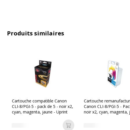
Couverture du cycle d'utilisation
Nombre de pages imprimables
Produits similaires
Compatible avec technologie
Technologie d'impression
Type de consommable
Données d'identification
Cartouche compatible Canon
Cartouche remanufactu
CLI-8/PGI-5 - pack de 5 - noir x2,
Canon CLI-8/PGI-5 - Pac
Données d'identification
cyan, magenta, jaune - Uprint
noir x2, cyan, magenta, 
Code barre maitre
3
Switch
Ajouter au panier