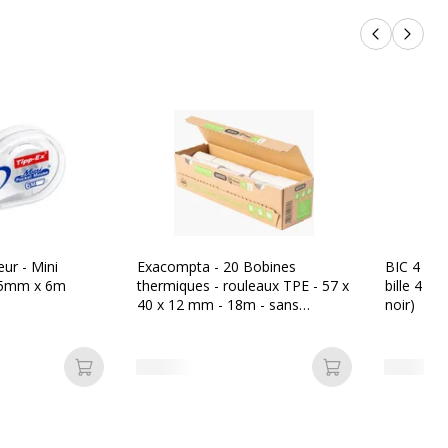
Produits p
Produi
eur - Mini
Exacompta - 20 Bobines
BIC 4 Coul
 5mm x 6m
thermiques - rouleaux TPE - 57 x
bille 4 co
40 x 12 mm - 18m - sans
noir)
mandrin ni film plastique
Ajouter au panier
Ajouter au pan