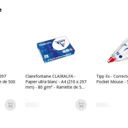
e
 297
Clairefontaine CLAIRALFA -
Tipp Ex - Correct
e de 500
Papier ultra blanc - A4 (210 x 297
Pocket Mouse -
mm) - 80 g/m² - Ramette de 500
feuilles
Ajouter au panier
Ajouter au panier