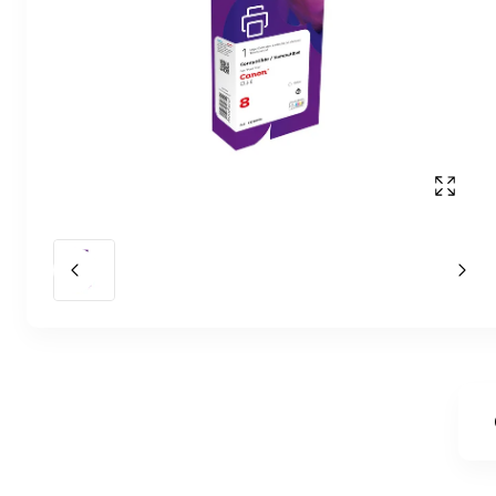
Affich
Slide précédent
Slid