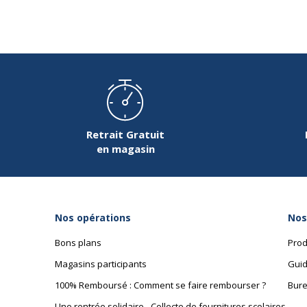
Retrait Gratuit
en magasin
Nos opérations
Nos
Bons plans
Prod
Magasins participants
Guid
100% Remboursé : Comment se faire rembourser ?
Bure
Une rentrée solidaire - Collecte de fournitures scolaires