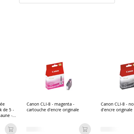
ISO/IEC 24711
Type de cartouche
965 pages
Jet d'encre
Jet d'encre
Cartouche d'encre
Divers
rée
Canon CLI-8 - magenta -
Canon CLI-8 - no
k de 5 -
cartouche d'encre originale
d'encre originale
Divers
jaune -
112539746759
Compatibilité
Cano
détaillée du
iP53
produit
MP6
Ajouter au panier
Ajouter au panier