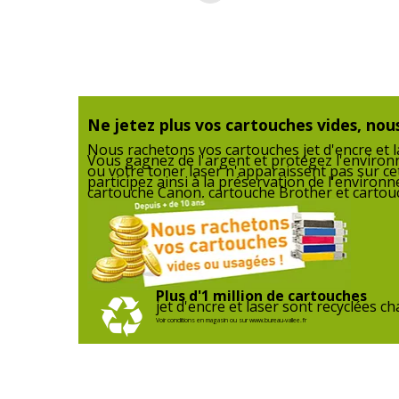
Marque
W
Référence produit fabricant
K
Ne jetez plus vos cartouches vides, nous
Nous rachetons vos cartouches jet d'encre et la
Vous gagnez de l'argent et protégez l'enviro
ou votre toner laser n'apparaissent pas sur ce
participez ainsi à la préservation de l'enviro
cartouche Canon, cartouche Brother et cartouc
Données logistiques
Plus d'1 million de cartouches
jet d'encre et laser sont recyclées 
Données logistiques
Voir conditions en magasin ou sur www.bureau-vallee.fr
Quantité emballée