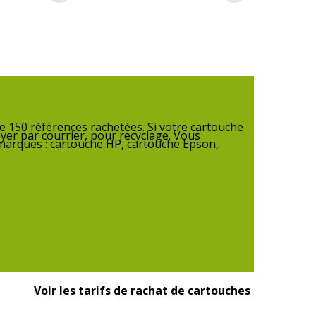
50
,
MP960
,
MP970
,
MX850
,
Pro9000
,
Pro9000
II
 de 1
n CLI_8C
 150 références rachetées. Si votre cartouche
yer par courrier, pour recyclage. Vous
 marques : cartouche HP, cartouche Epson,
Voir les tarifs de rachat de cartouches