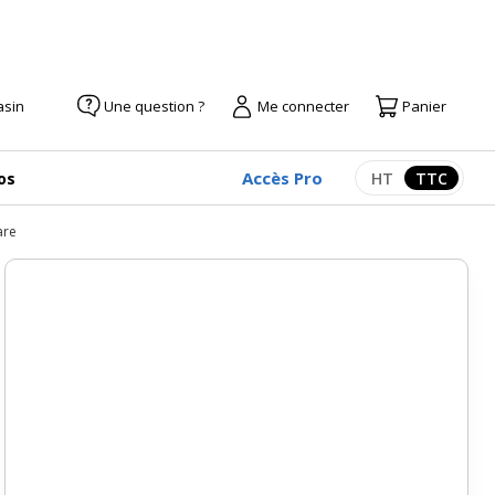
asin
Une question ?
Me connecter
Panier
Accès Pro
os
HT
TTC
Afficher les pr
Afficher
are