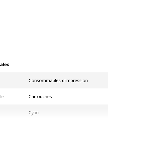
ales
les
Consommables d'impression
le
Cartouches
Cyan
1