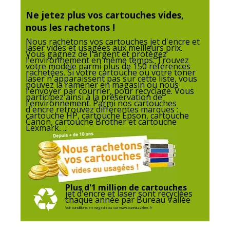
Ne jetez plus vos cartouches vides,
Marque
Wecare
nous les rachetons !
Nous rachetons vos cartouches jet d'encre et
laser vides et usagées aux meilleurs prix.
Référence
K20287IBF
Vous gagnez de l'argent et protégez
produit
l'environnement en même temps. Trouvez
votre modèle parmi plus de 150 références
fabricant
rachetées. Si votre cartouche ou votre toner
laser n'apparaissent pas sur cette liste, vous
pouvez la ramener en magasin ou nous
Divers
l'envoyer par courrier, pour recyclage. Vous
participez ainsi à la préservation de
Divers
l'environnement. Parmi nos cartouches
d'encre retrouvez différentes marques :
cartouche HP, cartouche Epson, cartouche
Canon, cartouche Brother et cartouche
Compatibilité
Canon PIXMA iP2700
,
iP2702
,
MP230
,
Lexmark, ...
détaillée du
MP240
,
MP250
,
MP252
,
MP260
,
MP270
,
produit
MP270 Party Pack
,
MP272
,
MP280
,
MP282
,
MP480
,
MP490
,
MP492
,
MP495
,
MP499
,
MX320
,
MX330
,
MX340
,
MX340
Office
,
MX350
,
MX350 Office
,
MX360
,
MX410
,
MX420
Plus d'1 million de cartouches
jet d'encre et laser sont recyclées
chaque année par Bureau Vallée
Consommables
Pack de 1
Voir conditions en magasin ou sur www.bureau-vallee.fr
inclus