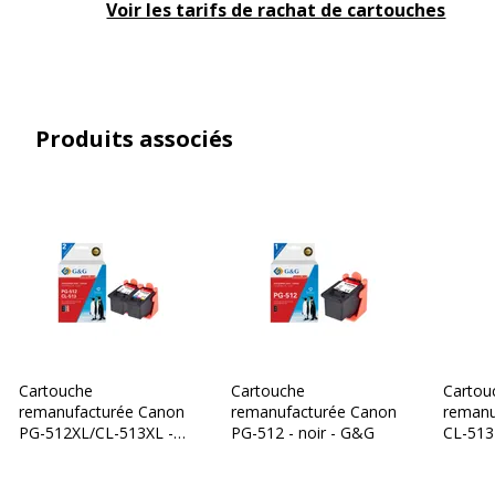
Voir les tarifs de rachat de cartouches
Cartouches de
Canon PG_512
marque
équivalentes
Informations sur les services
Produits associés
Informations sur les services
Etat du produit
Produit Neuf
Cartouche
Cartouche
Cartou
remanufacturée Canon
remanufacturée Canon
remanu
PG-512XL/CL-513XL -
PG-512 - noir - G&G
CL-513 
Pack de 2 - noir, cyan,
magent
magenta, jaune - G&G