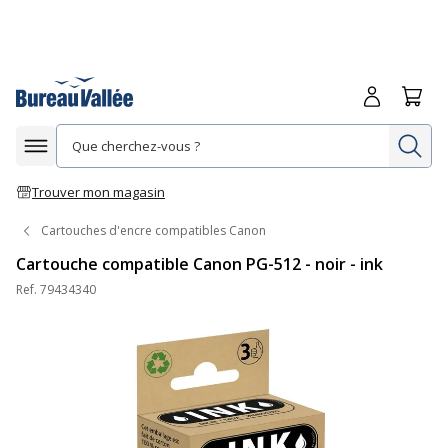
Me connecte
Panie
Re
Afficher la navigation
Trouver mon magasin
Cartouches d'encre compatibles Canon
Cartouche compatible Canon PG-512 - noir - ink
Ref.
79434340