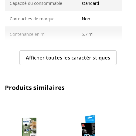
Capacité du consommable
standard
Cartouches de marque
Non
Contenance en ml
5.7 ml
Couleur du consommable
Noir
Afficher toutes les caractéristiques
Couverture du cycle d'utilisation
ISO/IEC 24711
Nombre de pages imprimables
200 pages
Produits similaires
Compatible avec technologie
Jet d'encre
Technologie d'impression
Jet d'encre
Type de consommable
Cartouche d'encre