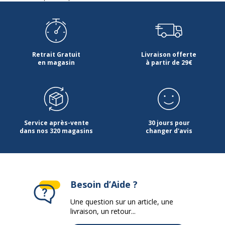
Informations sur les services
Informations sur les services
Etat du produit
Produit Neuf
Retrait Gratuit
Livraison offerte
en magasin
à partir de 29€
Données logistiques
Données logistiques
Quantité emballée
1
Service après-vente
30 jours pour
dans nos 320 magasins
changer d'avis
Besoin d’Aide ?
Une question sur un article, une
livraison, un retour...