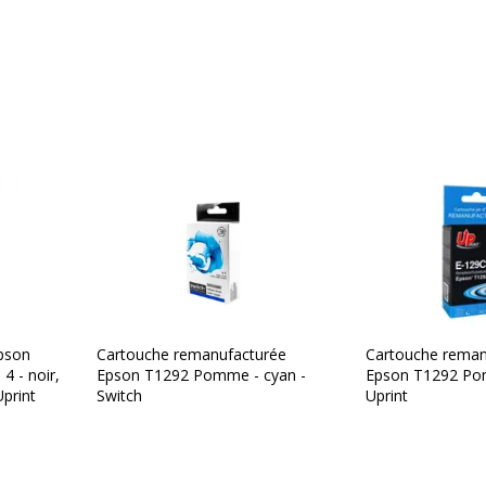
pson
Cartouche remanufacturée
Cartouche reman
 - noir,
Epson T1292 Pomme - cyan -
Epson T1292 Po
print
Switch
Uprint