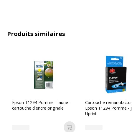
Couverture du cycle d'utilisation
Nombre de pages imprimables
Produits similaires
Compatible avec technologie
Technologie d'impression
Type de consommable
Données d'identification
Epson T1294 Pomme - jaune -
Cartouche remanufactu
cartouche d'encre originale
Epson T1294 Pomme - j
Données d'identification
Uprint
Code barre maitre
3
Ajouter au panier