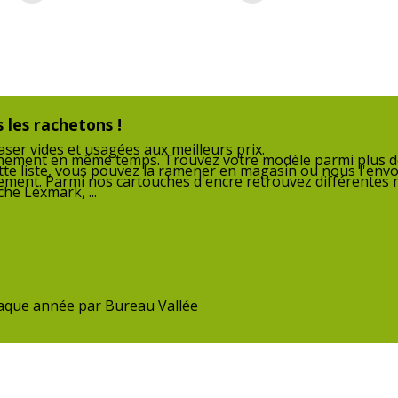
ecare
BX30
BX5
BX6
20403W4
352
WF-7
Consommables
Pack
 les rachetons !
inclus
ser vides et usagées aux meilleurs prix.
nnement en même temps. Trouvez votre modèle parmi plus de
tte liste, vous pouvez la ramener en magasin ou nous l'envo
nnement. Parmi nos cartouches d'encre retrouvez différentes
Cartouches de
Epso
he Lexmark, ...
marque
équivalentes
chaque année par Bureau Vallée
Données logistiques
Données logistiques
 Neuf
Quantité emballée