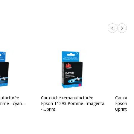
Produits p
Produi
ufacturée
Cartouche remanufacturée
Cartouch
mme - cyan -
Epson T1293 Pomme - magenta
Epson T1
- Uprint
Uprint