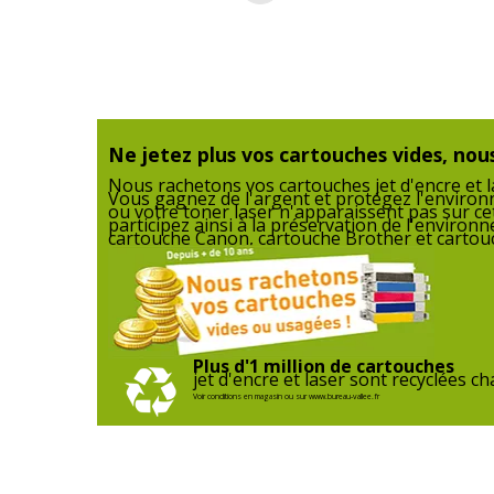
Marque
W
Référence produit fabricant
K
Ne jetez plus vos cartouches vides, nous
Nous rachetons vos cartouches jet d'encre et la
Vous gagnez de l'argent et protégez l'enviro
ou votre toner laser n'apparaissent pas sur ce
participez ainsi à la préservation de l'enviro
cartouche Canon, cartouche Brother et cartouc
Plus d'1 million de cartouches
jet d'encre et laser sont recyclées 
Voir conditions en magasin ou sur www.bureau-vallee.fr
Informations sur les services
Informations sur les services
Etat du produit
Produit