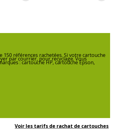
5F
,
BX305FW
,
BX305FW Plus
,
BX320FW
,
25WD
,
BX535WD
,
BX625FWD
,
BX630FW
,
35FWD
,
BX935FWD ¦ Epson WorkForce WF-
0DWF
,
WF-3530DTWF
,
WF-3540DTWF
,
WF-7015
,
515
,
WF-7525
 de 1
 150 références rachetées. Si votre cartouche
yer par courrier, pour recyclage. Vous
 marques : cartouche HP, cartouche Epson,
n T1294
Voir les tarifs de rachat de cartouches
1