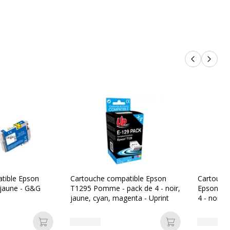
Compatible Wecare
Produits p
Produi
tible Epson
Cartouche compatible Epson
Cartouch
jaune - G&G
T1295 Pomme - pack de 4 - noir,
Epson T1
jaune, cyan, magenta - Uprint
4 - noir,
n Stylus SX230
,
SX235W
,
SX420W
,
SX425W
,
Switch
30W
,
SX435W
,
SX438W
,
SX440W
,
SX445W
,
25WD
,
SX535WD
,
SX620FW ¦ Epson Stylus Office
Ajouter au panier
Ajouter au pan