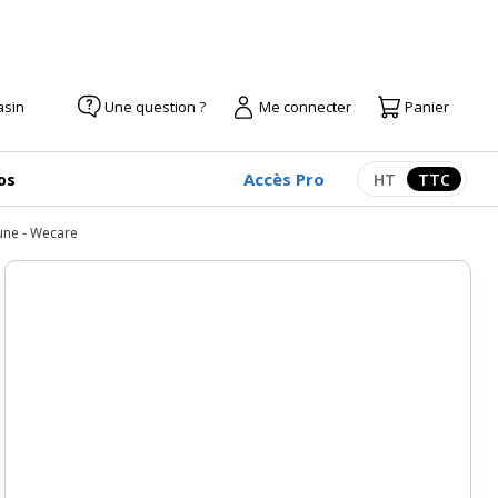
asin
Une question ?
Me connecter
Panier
Accès Pro
os
HT
TTC
Afficher les pr
Afficher
une - Wecare