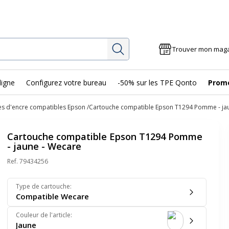
Rechercher
Trouver mon mag
ligne
Configurez votre bureau
-50% sur les TPE Qonto
Prom
s d'encre compatibles Epson
Cartouche compatible Epson T1294 Pomme - ja
Cartouche compatible Epson T1294 Pomme
- jaune - Wecare
Ref.
79434256
Type de cartouche
:
Compatible Wecare
Couleur de l'article
:
Jaune