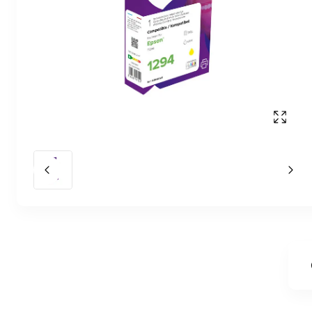
Affich
Slide précédent
Slid