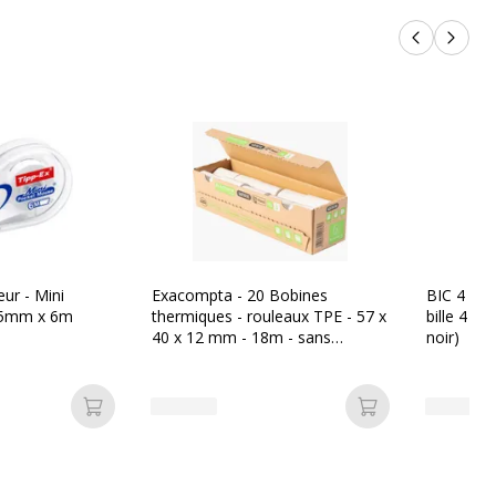
Produits p
Produi
eur - Mini
Exacompta - 20 Bobines
BIC 4 Coul
 5mm x 6m
thermiques - rouleaux TPE - 57 x
bille 4 co
40 x 12 mm - 18m - sans
noir)
mandrin ni film plastique
Ajouter au panier
Ajouter au pan