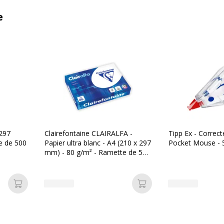
e
 297
Clairefontaine CLAIRALFA -
Tipp Ex - Correct
e de 500
Papier ultra blanc - A4 (210 x 297
Pocket Mouse -
mm) - 80 g/m² - Ramette de 500
feuilles
Ajouter au panier
Ajouter au panier