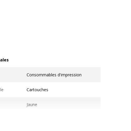
ales
les
Consommables d'impression
le
Cartouches
Jaune
1