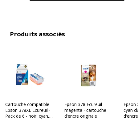
Consommables
Pack de 1
inclus
Informations sur les services
Informations sur les services
Produits associés
Etat du produit
Produit Neuf
Données logistiques
Données logistiques
Quantité emballée
1
Garantie
Garantie
Cartouche compatible
Epson 378 Ecureuil -
Epson 3
Garantie commerciale
3 ans
Epson 378XL Ecureuil -
magenta - cartouche
cyan cl
Pack de 6 - noir, cyan,
d'encre originale
d'encre
magenta, jaune,
magenta clair, cyan clair
- G&G