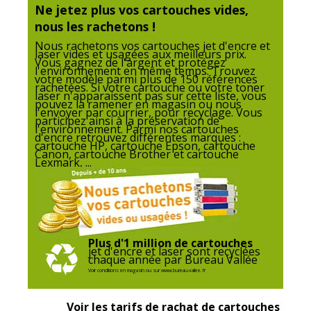
Ne jetez plus vos cartouches vides,
Type de cartouche
Compatible UPrint
nous les rachetons !
Données d'identification
Nous rachetons vos cartouches jet d'encre et
laser vides et usagées aux meilleurs prix.
Données d'identification
Vous gagnez de l'argent et protégez
l'environnement en même temps. Trouvez
votre modèle parmi plus de 150 références
rachetées. Si votre cartouche ou votre toner
Code barre maitre
3584770907174
laser n'apparaissent pas sur cette liste, vous
pouvez la ramener en magasin ou nous
l'envoyer par courrier, pour recyclage. Vous
participez ainsi à la préservation de
Marque
UPrint
l'environnement. Parmi nos cartouches
d'encre retrouvez différentes marques :
cartouche HP, cartouche Epson, cartouche
Canon, cartouche Brother et cartouche
Référence produit fabricant
25475
Lexmark, ...
Divers
Divers
Compatibilité
Epson Expression Home XP-8605
,
XP-
Plus d'1 million de cartouches
détaillée du
8606 ¦ Epson Expression Home HD
jet d'encre et laser sont recyclées
chaque année par Bureau Vallée
produit
XP-15000 ¦ Epson Expression Photo
Voir conditions en magasin ou sur www.bureau-vallee.fr
XP-8500 Small-in-One
,
XP-8700
Voir les tarifs de rachat de cartouches