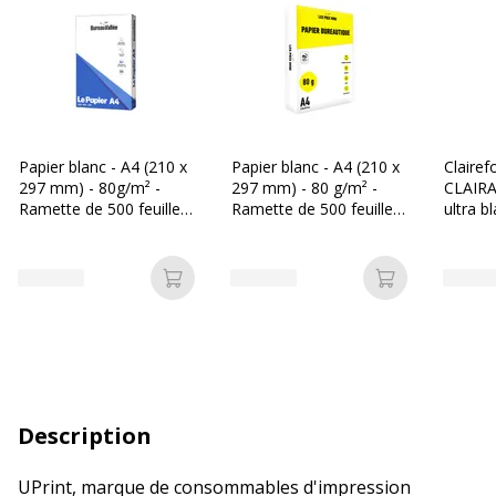
Papier blanc - A4 (210 x
Papier blanc - A4 (210 x
Clairef
297 mm) - 80g/m² -
297 mm) - 80 g/m² -
CLAIRA
Ramette de 500 feuilles
Ramette de 500 feuilles
ultra b
- Bureau Vallée
- Les Prix Mini
297 mm
Ramette
Ajouter au panier
Ajouter au p
Description
UPrint, marque de consommables d'impression