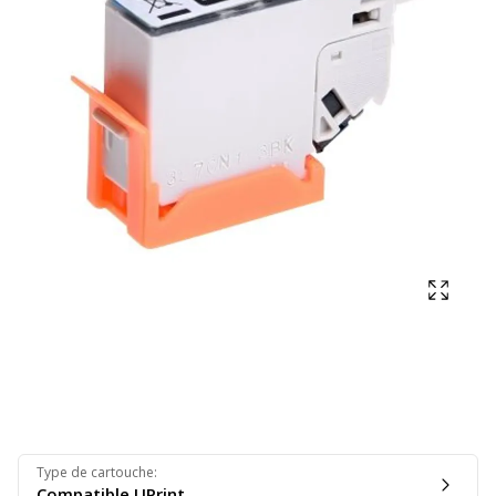
Affich
Type de cartouche
:
Compatible UPrint