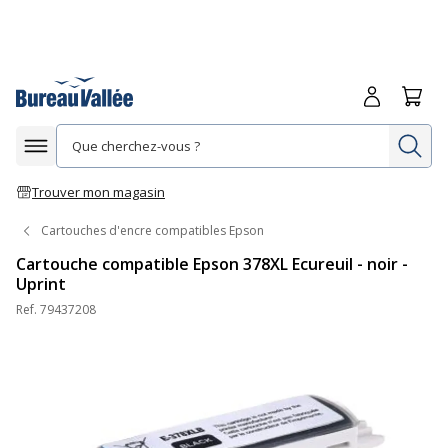
Me connecte
Panie
Re
Afficher la navigation
Trouver mon magasin
Cartouches d'encre compatibles Epson
Cartouche compatible Epson 378XL Ecureuil - noir -
Uprint
Ref.
79437208