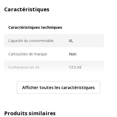
Caractéristiques
Caractéristiques techniques
Caractéristiques techniques
Capacité du consommable
XL
Cartouches de marque
Non
Contenance en ml
13.2 ml
Couleur du consommable
Noir
Afficher toutes les caractéristiques
Nombre de pages imprimables
500 pages
Compatible avec technologie
Jet d'encre
Produits similaires