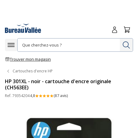
Me connecte
Panie
Re
Afficher la navigation
Trouver mon magasin
Cartouches d'encre HP
HP 301XL - noir - cartouche d'encre originale
(CH563EE)
Ref.
79354204
4,8
(87 avis)