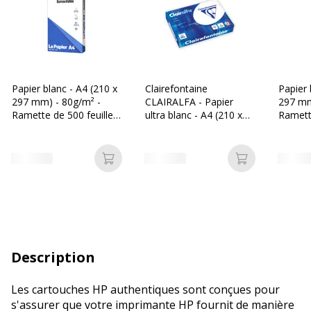
Papier blanc - A4 (210 x
Clairefontaine
Papier 
297 mm) - 80g/m² -
CLAIRALFA - Papier
297 mm
Ramette de 500 feuilles
ultra blanc - A4 (210 x
Ramette
- Bureau Vallée
297 mm) - 80 g/m² -
- Les P
Ramette de 500 feuilles
Ajouter au panier
Ajouter au p
Description
Les cartouches HP authentiques sont conçues pour
s'assurer que votre imprimante HP fournit de manière