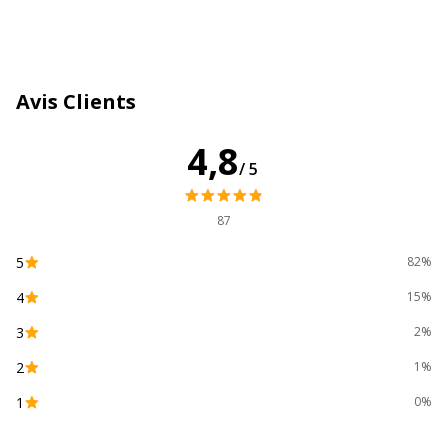
Catégorie de consommable
Cartouches
Couleur de l'article
Noir
Avis Clients
Quantité incluse
1
4,8
/5
Type de cartouche
Marque
Nombre de consommable(s)
1 Unité(s)
87
inclus
5
82%
Données d'identification
4
Données d'identification
15%
3
2%
Code barre maitre
0884962894446,884962894460
2
1%
Marque
HP
1
0%