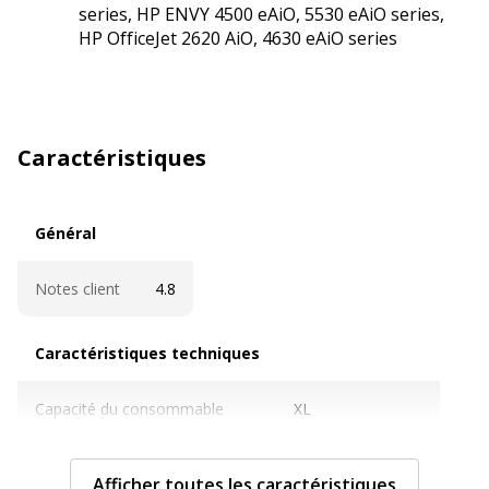
series, HP ENVY 4500 eAiO, 5530 eAiO series,
HP OfficeJet 2620 AiO, 4630 eAiO series
Caractéristiques
Général
Général
Notes client
4.8
Caractéristiques techniques
Caractéristiques techniques
Capacité du consommable
XL
Cartouches de marque
Oui
Afficher toutes les caractéristiques