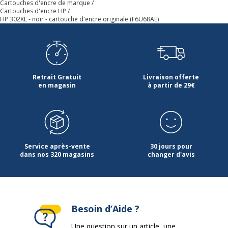
Cartouches d'encre de marque
Cartouches d'encre HP
HP 302XL - noir - cartouche d'encre originale (F6U68AE)
Retrait Gratuit
Livraison offerte
en magasin
à partir de 29€
Service après-vente
30 jours pour
dans nos 320 magasins
changer d'avis
Besoin d’Aide ?
Une question sur un article, une