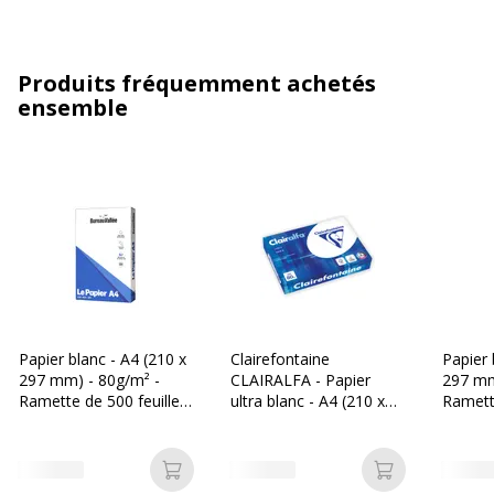
Produits fréquemment achetés
ensemble
Papier blanc - A4 (210 x
Clairefontaine
Papier 
297 mm) - 80g/m² -
CLAIRALFA - Papier
297 mm
Ramette de 500 feuilles
ultra blanc - A4 (210 x
Ramette
- Bureau Vallée
297 mm) - 80 g/m² -
- Les P
Ramette de 500 feuilles
Ajouter au panier
Ajouter au p