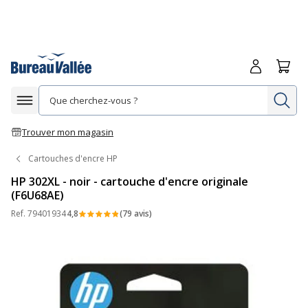
Me connecte
Panie
Re
Afficher la navigation
Trouver mon magasin
Cartouches d'encre HP
HP 302XL - noir - cartouche d'encre originale
(F6U68AE)
Ref.
79401934
4,8
(79 avis)