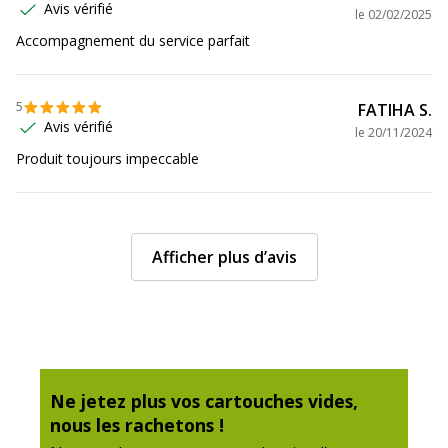
Avis vérifié
Etat du produit
Produit Neuf
le
02/02/2025
Accompagnement du service parfait
Données logistiques
Données logistiques
5
FATIHA S.
Hauteur emballée
11.5 cm
Avis vérifié
le
20/11/2024
Produit toujours impeccable
Largeur emballée
11.3 cm
Poids emballé
50 g
Afficher plus d’avis
Profondeur emballée
3.7 cm
Quantité emballée
1
Dimensions et poids
Dimensions et poids
Ne jetez plus vos cartouches vides,
nous les rachetons !
Poids du produit
35 g