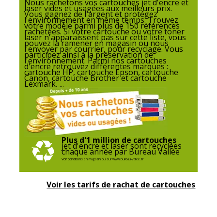
Nous rachetons vos cartouches jet d'encre et
laser vides et usagées aux meilleurs prix.
Vous gagnez de l'argent et protégez
l'environnement en même temps. Trouvez
votre modèle parmi plus de 150 références
rachetées. Si votre cartouche ou votre toner
laser n'apparaissent pas sur cette liste, vous
pouvez la ramener en magasin ou nous
l'envoyer par courrier, pour recyclage. Vous
participez ainsi à la préservation de
l'environnement. Parmi nos cartouches
d'encre retrouvez différentes marques :
cartouche HP, cartouche Epson, cartouche
Canon, cartouche Brother et cartouche
Lexmark, ...
Plus d'1 million de cartouches
jet d'encre et laser sont recyclées
chaque année par Bureau Vallée
Voir conditions en magasin ou sur www.bureau-vallee.fr
Voir les tarifs de rachat de cartouches