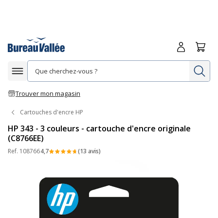
Me connecte
Panie
Re
Afficher la navigation
Trouver mon magasin
Cartouches d'encre HP
HP 343 - 3 couleurs - cartouche d'encre originale
(C8766EE)
Ref.
108766
4,7
(13 avis)