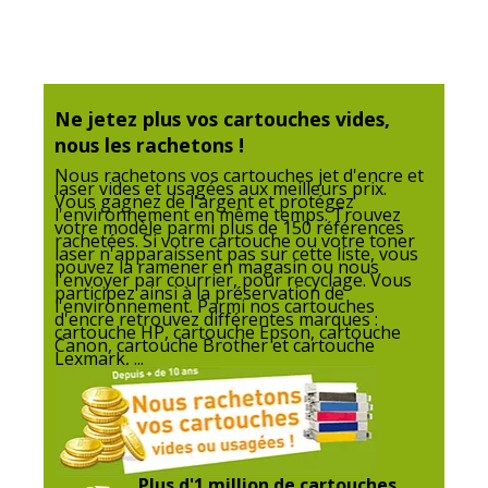
Poids emballé
0.1 kg
Ne jetez plus vos cartouches vides,
nous les rachetons !
Nous rachetons vos cartouches jet d'encre et
laser vides et usagées aux meilleurs prix.
Vous gagnez de l'argent et protégez
l'environnement en même temps. Trouvez
votre modèle parmi plus de 150 références
rachetées. Si votre cartouche ou votre toner
laser n'apparaissent pas sur cette liste, vous
pouvez la ramener en magasin ou nous
l'envoyer par courrier, pour recyclage. Vous
participez ainsi à la préservation de
l'environnement. Parmi nos cartouches
d'encre retrouvez différentes marques :
cartouche HP, cartouche Epson, cartouche
Canon, cartouche Brother et cartouche
Lexmark, ...
Plus d'1 million de cartouches