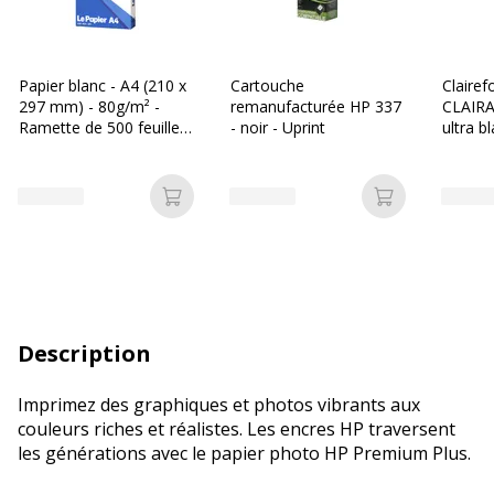
Papier blanc - A4 (210 x
Cartouche
Clairef
297 mm) - 80g/m² -
remanufacturée HP 337
CLAIRA
Ramette de 500 feuilles
- noir - Uprint
ultra b
- Bureau Vallée
297 mm
Ramette
Ajouter au panier
Ajouter au p
Description
Imprimez des graphiques et photos vibrants aux
couleurs riches et réalistes. Les encres HP traversent
les générations avec le papier photo HP Premium Plus.