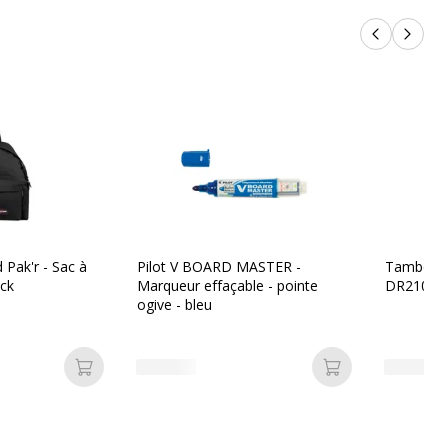
Produits p
Produi
Pak'r - Sac à
Pilot V BOARD MASTER -
Tambour 
ack
Marqueur effaçable - pointe
DR2100 
ogive - bleu
Ajouter au panier
Ajouter au pan