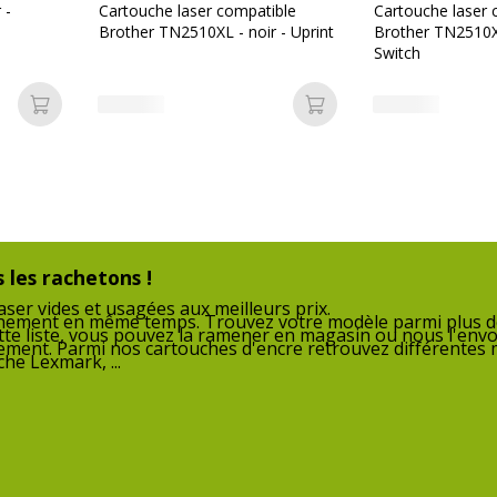
K15111OW
 -
Cartouche laser compatible
Cartouche laser 
Cartouches de marque
Brother TN2510XL - noir - Uprint
Brother TN2510XL
équivalentes
Switch
Ajouter au panier
Ajouter au panier
1
 les rachetons !
ser vides et usagées aux meilleurs prix.
nnement en même temps. Trouvez votre modèle parmi plus de
tte liste, vous pouvez la ramener en magasin ou nous l'envo
nnement. Parmi nos cartouches d'encre retrouvez différentes
he Lexmark, ...