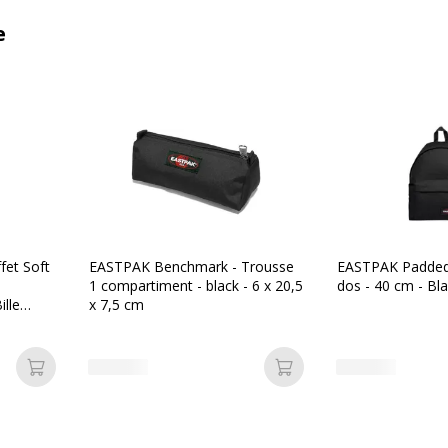
e
fet Soft
EASTPAK Benchmark - Trousse
EASTPAK Padded 
1 compartiment - black - 6 x 20,5
dos - 40 cm - Bl
ille
x 7,5 cm
m)
Ajouter au panier
Ajouter au panier