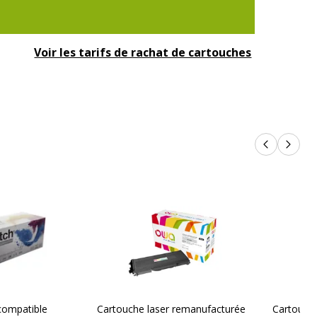
Voir les tarifs de rachat de cartouches
Produits p
Produi
compatible
Cartouche laser remanufacturée
Cartouche