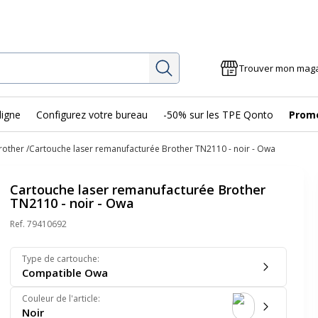
Rechercher
Trouver mon mag
ligne
Configurez votre bureau
-50% sur les TPE Qonto
Prom
rother
Cartouche laser remanufacturée Brother TN2110 - noir - Owa
Cartouche laser remanufacturée Brother
TN2110 - noir - Owa
Ref.
79410692
Type de cartouche
:
Compatible Owa
Couleur de l'article
:
Noir