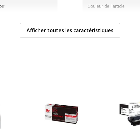
ir
Couleur de l'article
500 pages
Type de cartouche
Afficher toutes les caractéristiques
aser
rtouche de toner
Divers
Divers
112539605544
Compatibilité détaillée
du produit
OWA
Consommables inclus