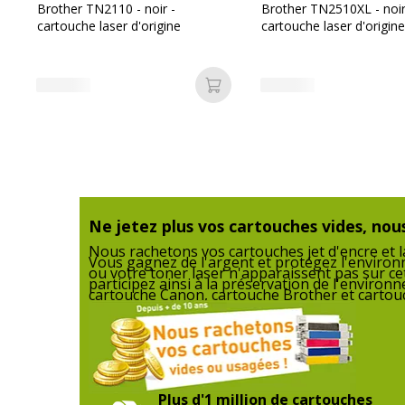
Référence produit fabricant
Brother TN2110 - noir -
Brother TN2510XL - noir
cartouche laser d'origine
cartouche laser d'origine
Ajouter au panier
Données logistiques
Données logistiques
Quantité emballée
Ne jetez plus vos cartouches vides, nous
Nous rachetons vos cartouches jet d'encre et la
Vous gagnez de l'argent et protégez l'enviro
ou votre toner laser n'apparaissent pas sur ce
participez ainsi à la préservation de l'enviro
cartouche Canon, cartouche Brother et cartouc
Plus d'1 million de cartouches