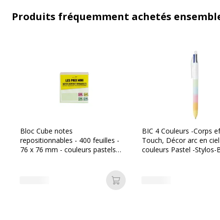
Produits fréquemment achetés ensembl
Bloc Cube notes
BIC 4 Couleurs -Corps ef
repositionnables - 400 feuilles -
Touch, Décor arc en ciel
76 x 76 mm - couleurs pastels
couleurs Pastel -Stylos-B
assorties - Les Prix Mini
Pointe Moyenne (1,0 m
Ajouter au panier