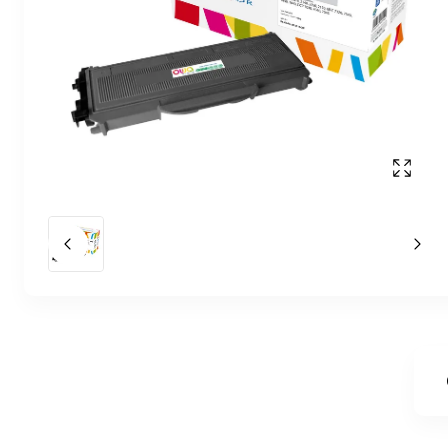
Affich
Slide précédent
Slid