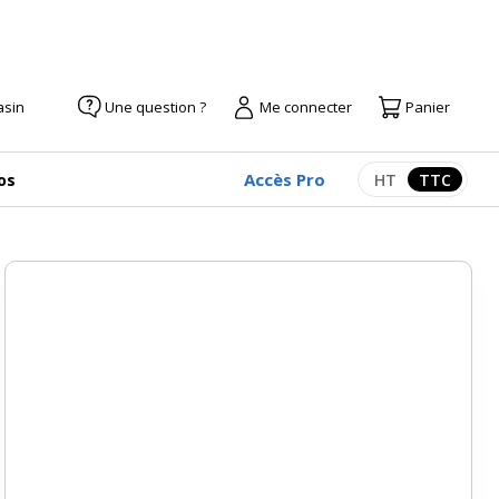
asin
Une question ?
Me connecter
Panier
Accès Pro
os
HT
TTC
Afficher les pr
Afficher