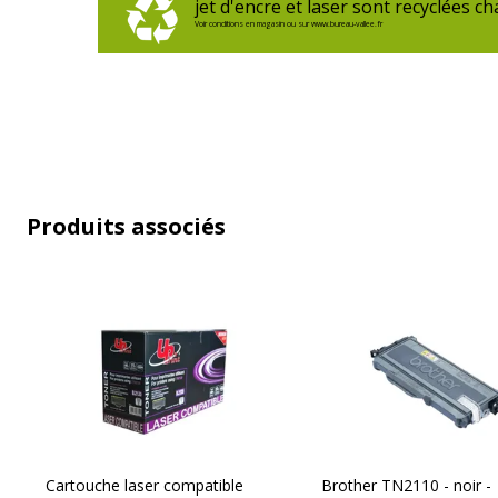
jet d'encre et laser sont recyclées 
Voir conditions en magasin ou sur www.bureau-vallee.fr
Produits associés
Cartouche laser compatible
Brother TN2110 - noir -