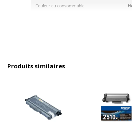
Couleur du consommable
No
Nombre de pages imprimables
1
Compatible avec technologie
L
Type de consommable
Ca
Produits similaires
Données d'identification
Données d'identification
Code barre maitre
3
Marque