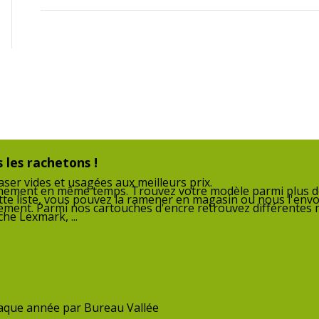
722 g
9.45 cm
 les rachetons !
ser vides et usagées aux meilleurs prix.
nnement en même temps. Trouvez votre modèle parmi plus de
29 cm
tte liste, vous pouvez la ramener en magasin ou nous l'envo
nnement. Parmi nos cartouches d'encre retrouvez différentes
he Lexmark, ...
13.1 cm
chaque année par Bureau Vallée