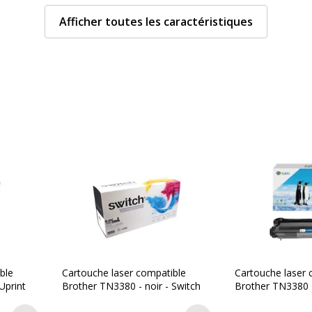
Couverture du cycle d'utili
Afficher toutes les caractéristiques
Nombre de pages imprim
Compatible avec technolo
Type de consommable
Données d'identificati
Données d'identification
les d'impression
Code barre maitre
s
Marque
ble
Cartouche laser compatible
Cartouche laser 
Uprint
Brother TN3380 - noir - Switch
Brother TN3380 
Référence produit fabrica