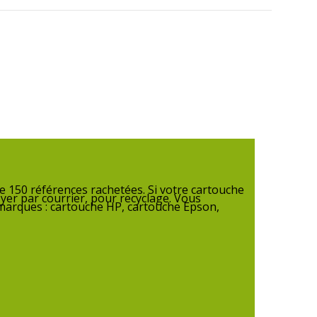
 150 références rachetées. Si votre cartouche
yer par courrier, pour recyclage. Vous
 marques : cartouche HP, cartouche Epson,