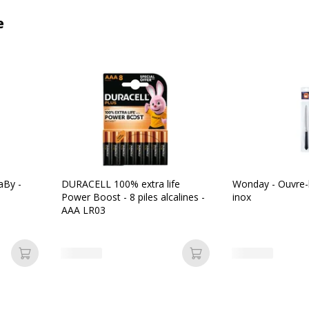
e
aBy -
DURACELL 100% extra life
Wonday - Ouvre-l
Power Boost - 8 piles alcalines -
inox
AAA LR03
Ajouter au panier
Ajouter au panier