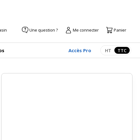
asin
Une question ?
Me connecter
Panier
Accès Pro
os
HT
TTC
Afficher les pr
Afficher