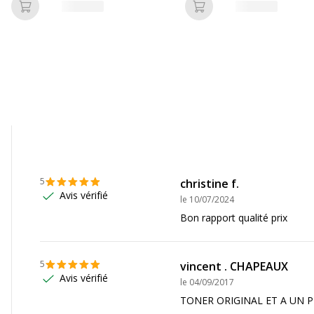
Ajouter au panier
Ajouter au panier
Données logistiques
Données logistiques
-5450DNT
,
HL-
Hauteur emballée
MFC-8520DN
5
christine f.
Largeur emballée
Avis vérifié
le
10/07/2024
Bon rapport qualité prix
Poids emballé
5
vincent . CHAPEAUX
Profondeur emballée
Avis vérifié
le
04/09/2017
TONER ORIGINAL ET A UN 
Quantité emballée