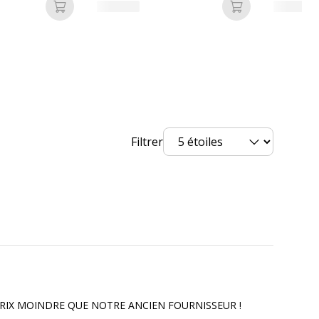
Ajouter au panier
Ajouter au pan
Filtrer
20.5 cm
36.5 cm
1.238 kg
15.3 cm
PRIX MOINDRE QUE NOTRE ANCIEN FOURNISSEUR !
1