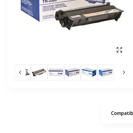
Affich
Slide précédent
Slid
Compatibi