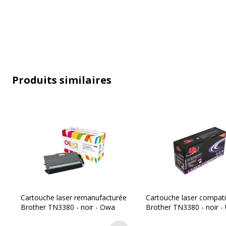
Produits similaires
Caractéristiques générales
Caractéristiques générales
Catégorie d'accessoire
Consommab
Catégorie de consommable
Cartouche
Cartouche laser remanufacturée
Cartouche laser compati
Brother TN3380 - noir - Owa
Brother TN3380 - noir - 
Couleur de l'article
Noir