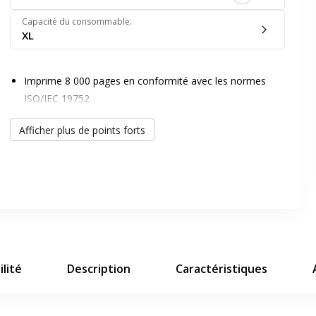
Capacité du consommable
:
XL
Imprime 8 000 pages en conformité avec les normes
ISO/IEC 19752
Cartouche originale de haute qualité Brother
er en plein écran
Afficher plus de points forts
Évite le gaspillage pour vous économiser du papier, du
temps et de l'argent
e suivant
lité
Description
Caractéristiques