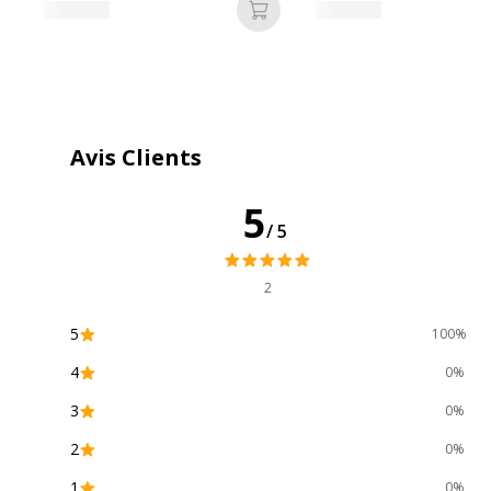
Ajouter au panier
Type de cartouche
Marque
Avis Clients
Divers
5
/5
Divers
Compatibilité
Brother DCP-8250DN
,
HL
détaillée du produit
5470DWT
,
HL-6180DW
,
2
Consommables
Pack de 1
5
100%
inclus
4
0%
3
0%
2
0%
1
0%