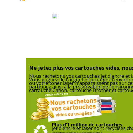
Dimensions et poids
Dimensions et poids
Poids du produit
Hauteur
Ne jetez plus vos cartouches vides, nous
Nous rachetons vos cartouches jet d'encre et la
Vous gagnez de l'argent et protégez l'enviro
Largeur
ou votre toner laser n'apparaissent pas sur ce
participez ainsi à la préservation de l'enviro
cartouche Canon, cartouche Brother et cartouc
Profondeur
Plus d'1 million de cartouches
jet d'encre et laser sont recyclées 
Voir conditions en magasin ou sur www.bureau-vallee.fr