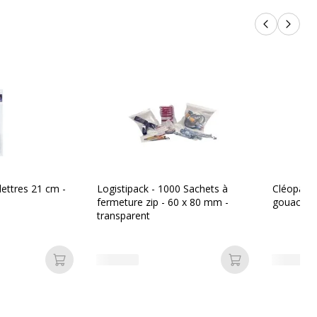
Produits p
Produi
ettres 21 cm -
Logistipack - 1000 Sachets à
Cléopâtr
fermeture zip - 60 x 80 mm -
gouache -
transparent
Ajouter au panier
Ajouter au pan