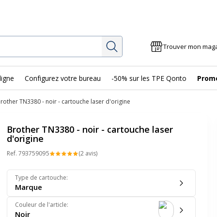
Rechercher
Trouver mon mag
ligne
Configurez votre bureau
-50% sur les TPE Qonto
Prom
rother TN3380 - noir - cartouche laser d'origine
Brother TN3380 - noir - cartouche laser
d'origine
Ref.
79375909
5
(2 avis)
Type de cartouche
:
Marque
Couleur de l'article
:
Noir