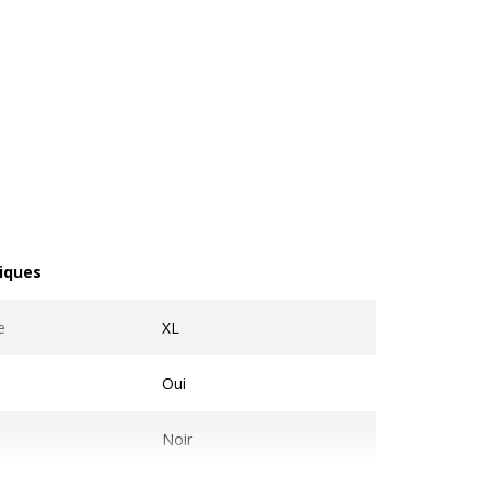
iques
ques
e
XL
Oui
Noir