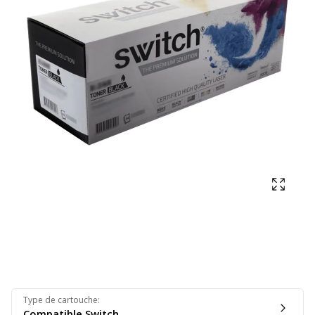
Affich
Type de cartouche
:
Compatible Switch