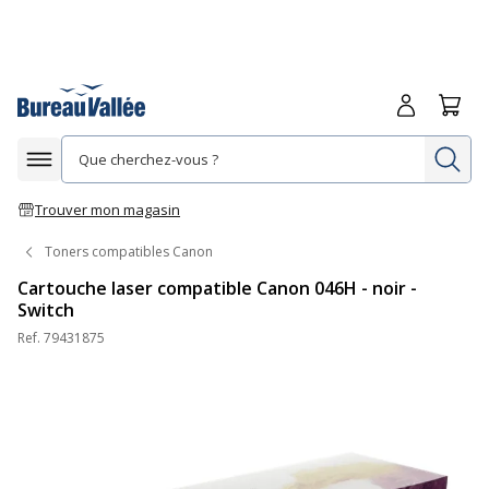
Me connecte
Panie
Re
Afficher la navigation
Trouver mon magasin
Toners compatibles Canon
Cartouche laser compatible Canon 046H - noir -
Switch
Ref.
79431875