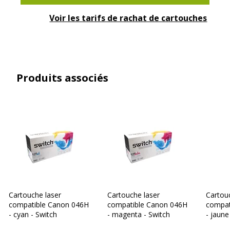
équivalentes
Voir les tarifs de rachat de cartouches
Informations sur les services
Informations sur les services
Etat du produit
Produit Neuf
Produits associés
Normes de conformité
REACH, RoHS
Données logistiques
Données logistiques
Quantité emballée
1
Dimensions et poids
Dimensions et poids
Cartouche laser
Cartouche laser
Cartou
Poids du produit
0.005 kg
compatible Canon 046H
compatible Canon 046H
compat
- cyan - Switch
- magenta - Switch
- jaune
Garantie
Garantie